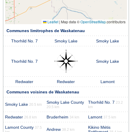
Leaflet
|
Map data ©
OpenStreetMap
contributors
Communes limitrophes de Waskatenau
Thorhild No. 7
Smoky Lake
Smoky Lake
Thorhild No. 7
Smoky Lake
Redwater
Redwater
Lamont
Communes voisines de Waskatenau
Smoky Lake County
Thorhild No. 7
23.2
Smoky Lake
20.5 km
20.5 km
km
Redwater
Bruderheim
Lamont
26.8 km
34 km
37.5 km
Lamont County
Kikino Métis
37.5
Andrew
38.2 km
Settlement
km
38.4 km