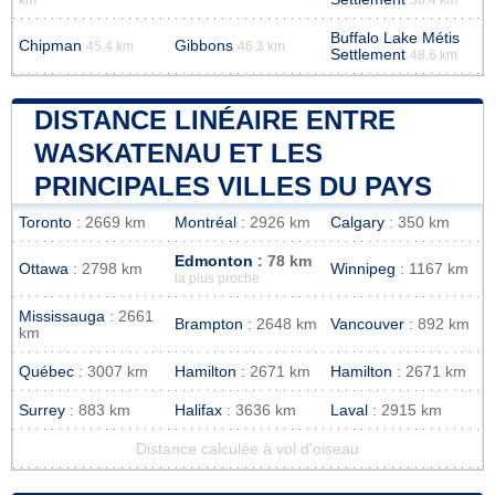
Buffalo Lake Métis
Chipman
Gibbons
45.4 km
46.3 km
Settlement
48.6 km
DISTANCE LINÉAIRE ENTRE
WASKATENAU ET LES
PRINCIPALES VILLES DU PAYS
Toronto
: 2669 km
Montréal
: 2926 km
Calgary
: 350 km
Edmonton
: 78 km
Ottawa
: 2798 km
Winnipeg
: 1167 km
la plus proche
Mississauga
: 2661
Brampton
: 2648 km
Vancouver
: 892 km
km
Québec
: 3007 km
Hamilton
: 2671 km
Hamilton
: 2671 km
Surrey
: 883 km
Halifax
: 3636 km
Laval
: 2915 km
Distance calculée à vol d'oiseau