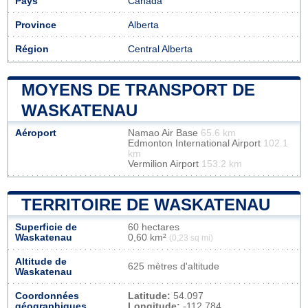
Pays
Canada
Province
Alberta
Région
Central Alberta
MOYENS DE TRANSPORT DE
WASKATENAU
Aéroport
Namao Air Base
65.6 km
Edmonton International Airport
102.1
km
Vermilion Airport
153.2 km
TERRITOIRE DE WASKATENAU
Superficie de
60 hectares
Waskatenau
0,60 km²
(0,23 sq mi)
Altitude de
625 mètres d'altitude
Waskatenau
Coordonnées
Latitude:
54.097
géographiques
Longitude:
-112.784