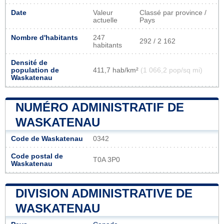
Date
Valeur
Classé par province /
actuelle
Pays
Nombre d'habitants
247
292 / 2 162
habitants
Densité de
population de
411,7 hab/km²
(1 066,2 pop/sq mi)
Waskatenau
NUMÉRO ADMINISTRATIF DE
WASKATENAU
Code de Waskatenau
0342
Code postal de
T0A 3P0
Waskatenau
DIVISION ADMINISTRATIVE DE
WASKATENAU