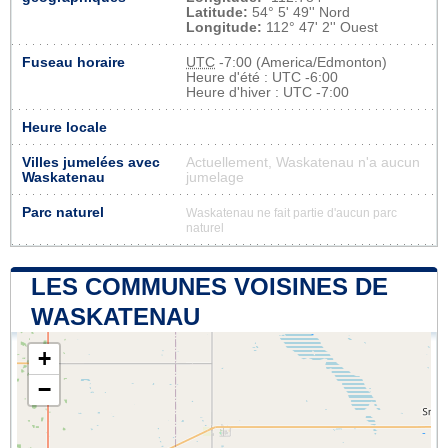
Latitude:
54° 5' 49'' Nord
Longitude:
112° 47' 2'' Ouest
Fuseau horaire
UTC
-7:00 (America/Edmonton)
Heure d'été : UTC -6:00
Heure d'hiver : UTC -7:00
Heure locale
Villes jumelées avec
Actuellement, Waskatenau n'a aucun
Waskatenau
jumelage
Parc naturel
Waskatenau ne fait partie d'aucun parc
naturel
LES COMMUNES VOISINES DE
WASKATENAU
+
−