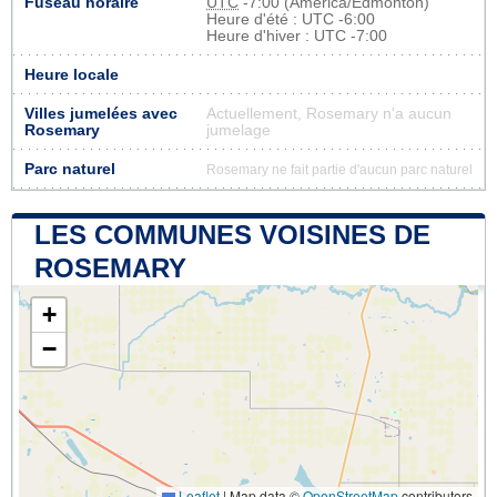
Fuseau horaire
UTC
-7:00 (America/Edmonton)
Heure d'été : UTC -6:00
Heure d'hiver : UTC -7:00
Heure locale
Villes jumelées avec
Actuellement, Rosemary n'a aucun
Rosemary
jumelage
Parc naturel
Rosemary ne fait partie d'aucun parc naturel
LES COMMUNES VOISINES DE
ROSEMARY
+
−
Leaflet
|
Map data ©
OpenStreetMap
contributors