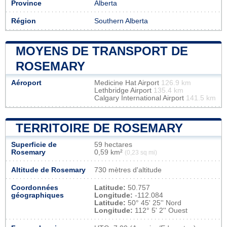
Province
Alberta
Région
Southern Alberta
MOYENS DE TRANSPORT DE
ROSEMARY
Aéroport
Medicine Hat Airport
126.9 km
Lethbridge Airport
135.4 km
Calgary International Airport
141.5 km
TERRITOIRE DE ROSEMARY
Superficie de
59 hectares
Rosemary
0,59 km²
(0,23 sq mi)
Altitude de Rosemary
730 mètres d'altitude
Coordonnées
Latitude:
50.757
géographiques
Longitude:
-112.084
Latitude:
50° 45' 25'' Nord
Longitude:
112° 5' 2'' Ouest