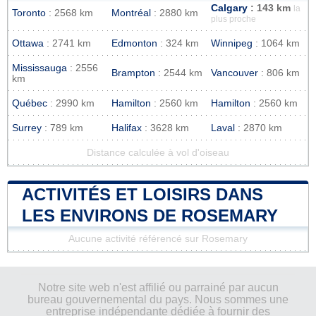
Calgary
: 143 km
la
Toronto
: 2568 km
Montréal
: 2880 km
plus proche
Ottawa
: 2741 km
Edmonton
: 324 km
Winnipeg
: 1064 km
Mississauga
: 2556
Brampton
: 2544 km
Vancouver
: 806 km
km
Québec
: 2990 km
Hamilton
: 2560 km
Hamilton
: 2560 km
Surrey
: 789 km
Halifax
: 3628 km
Laval
: 2870 km
Distance calculée à vol d'oiseau
ACTIVITÉS ET LOISIRS DANS
LES ENVIRONS DE ROSEMARY
Aucune activité référencé sur Rosemary
Notre site web n'est affilié ou parrainé par aucun
bureau gouvernemental du pays. Nous sommes une
entreprise indépendante dédiée à fournir des