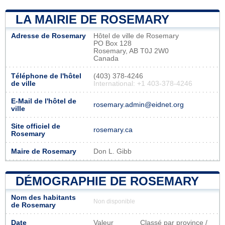
LA MAIRIE DE ROSEMARY
Adresse de Rosemary
Hôtel de ville de Rosemary
PO Box 128
Rosemary, AB T0J 2W0
Canada
Téléphone de l'hôtel
(403) 378-4246
de ville
International: +1 403-378-4246
E-Mail de l'hôtel de
rosemary.admin@eidnet.org
ville
Site officiel de
rosemary.ca
Rosemary
Maire de Rosemary
Don L. Gibb
DÉMOGRAPHIE DE ROSEMARY
Nom des habitants
Non disponible
de Rosemary
Date
Valeur
Classé par province /