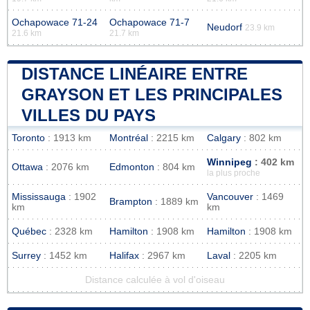
Ochapowace 71-24
Ochapowace 71-7
Neudorf
23.9 km
21.6 km
21.7 km
DISTANCE LINÉAIRE ENTRE
GRAYSON ET LES PRINCIPALES
VILLES DU PAYS
Toronto
: 1913 km
Montréal
: 2215 km
Calgary
: 802 km
Winnipeg
: 402 km
Ottawa
: 2076 km
Edmonton
: 804 km
la plus proche
Mississauga
: 1902
Vancouver
: 1469
Brampton
: 1889 km
km
km
Québec
: 2328 km
Hamilton
: 1908 km
Hamilton
: 1908 km
Surrey
: 1452 km
Halifax
: 2967 km
Laval
: 2205 km
Distance calculée à vol d'oiseau