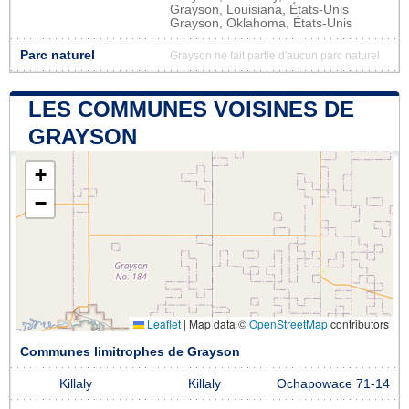
Grayson, Louisiana, États-Unis
Grayson, Oklahoma, États-Unis
Parc naturel
Grayson ne fait partie d'aucun parc naturel
LES COMMUNES VOISINES DE
GRAYSON
+
−
Leaflet
|
Map data ©
OpenStreetMap
contributors
Communes limitrophes de Grayson
Killaly
Killaly
Ochapowace 71-14