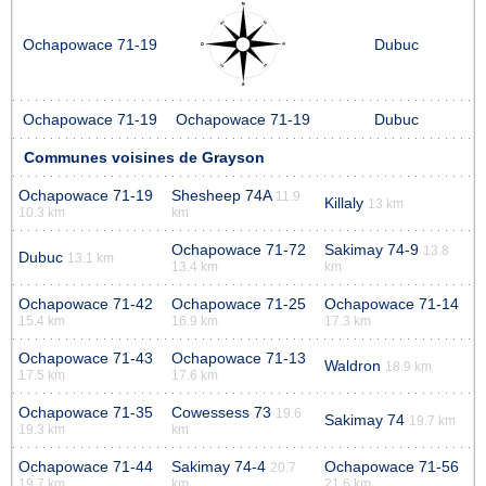
Ochapowace 71-19
Dubuc
Ochapowace 71-19
Ochapowace 71-19
Dubuc
Communes voisines de Grayson
Ochapowace 71-19
Shesheep 74A
11.9
Killaly
13 km
10.3 km
km
Ochapowace 71-72
Sakimay 74-9
13.8
Dubuc
13.1 km
13.4 km
km
Ochapowace 71-42
Ochapowace 71-25
Ochapowace 71-14
15.4 km
16.9 km
17.3 km
Ochapowace 71-43
Ochapowace 71-13
Waldron
18.9 km
17.5 km
17.6 km
Ochapowace 71-35
Cowessess 73
19.6
Sakimay 74
19.7 km
19.3 km
km
Ochapowace 71-44
Sakimay 74-4
Ochapowace 71-56
20.7
19.7 km
km
21.6 km