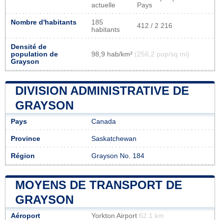
actuelle
Pays
Nombre d'habitants
185
412 / 2 216
habitants
Densité de
population de
98,9 hab/km²
(256,2 pop/sq mi)
Grayson
DIVISION ADMINISTRATIVE DE
GRAYSON
Pays
Canada
Province
Saskatchewan
Région
Grayson No. 184
MOYENS DE TRANSPORT DE
GRAYSON
Aéroport
Yorkton Airport
62.1 km