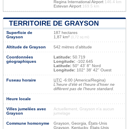
Regina International Airport
146.4 km
Estevan Airport
169.5 km
TERRITOIRE DE GRAYSON
Superficie de
187 hectares
Grayson
1,87 km²
(0,72 sq mi)
Altitude de Grayson
542 mètres d'altitude
Coordonnées
Latitude:
50.719
géographiques
Longitude:
-102.645
Latitude:
50° 43' 8'' Nord
Longitude:
102° 38' 42'' Ouest
Fuseau horaire
UTC
-6:00 (America/Regina)
L'heure d'été et l'heure d'hiver ne
diffèrent pas de l'heure standard.
Heure locale
Villes jumelées avec
Actuellement, Grayson n'a aucun
Grayson
jumelage
Commune homonyme
Grayson, Georgia, États-Unis
Grayson, Kentucky, États-Unis