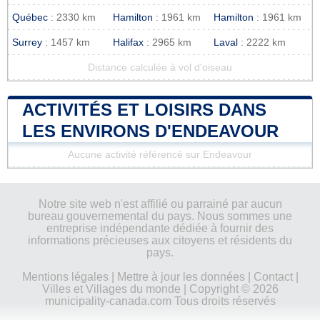
Québec
: 2330 km
Hamilton
: 1961 km
Hamilton
: 1961 km
Surrey
: 1457 km
Halifax
: 2965 km
Laval
: 2222 km
Distance calculée à vol d'oiseau
ACTIVITÉS ET LOISIRS DANS
LES ENVIRONS D'ENDEAVOUR
Aucune activité référencé sur Endeavour
Notre site web n'est affilié ou parrainé par aucun
bureau gouvernemental du pays. Nous sommes une
entreprise indépendante dédiée à fournir des
informations précieuses aux citoyens et résidents du
pays.
Mentions légales
|
Mettre à jour les données
|
Contact
|
Villes et Villages du monde
| Copyright © 2026
municipality-canada.com Tous droits réservés