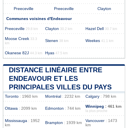
Preeceville
Preeceville
Clayton
Communes voisines d'Endeavour
Preeceville
Clayton
Hazel Dell
29.8 km
30.2 km
30.7 km
Moose Creek
33.3
Stenen
Weekes
38 km
41.1 km
km
Okanese 82J
Hyas
44.3 km
47.5 km
DISTANCE LINÉAIRE ENTRE
ENDEAVOUR ET LES
PRINCIPALES VILLES DU PAYS
Toronto
: 1960 km
Montréal
: 2232 km
Calgary
: 798 km
Winnipeg
: 461 km
Ottawa
: 2099 km
Edmonton
: 744 km
la plus proche
Mississauga
: 1952
Vancouver
: 1473
Brampton
: 1939 km
km
km