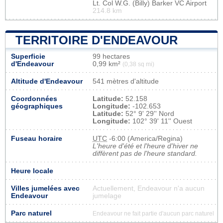
Lt. Col W.G. (Billy) Barker VC Airport
214.8 km
TERRITOIRE D'ENDEAVOUR
Superficie
99 hectares
d'Endeavour
0,99 km²
(0,38 sq mi)
Altitude d'Endeavour
541 mètres d'altitude
Coordonnées
Latitude:
52.158
géographiques
Longitude:
-102.653
Latitude:
52° 9' 29'' Nord
Longitude:
102° 39' 11'' Ouest
Fuseau horaire
UTC
-6:00 (America/Regina)
L'heure d'été et l'heure d'hiver ne
diffèrent pas de l'heure standard.
Heure locale
Villes jumelées avec
Actuellement, Endeavour n'a aucun
Endeavour
jumelage
Parc naturel
Endeavour ne fait partie d'aucun parc naturel