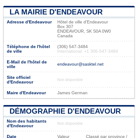
LA MAIRIE D'ENDEAVOUR
Adresse d'Endeavour
Hôtel de ville d'Endeavour
Box 307
ENDEAVOUR, SK S0A 0W0
Canada
Téléphone de l'hôtel
(306) 547-3484
de ville
International: +1 306-547-3484
E-Mail de l'hôtel de
endeavour@sasktel.net
ville
Site officiel
Non disponible
d'Endeavour
Maire d'Endeavour
James German
DÉMOGRAPHIE D'ENDEAVOUR
Nom des habitants
Non disponible
d'Endeavour
Date
Valeur
Classé par province /