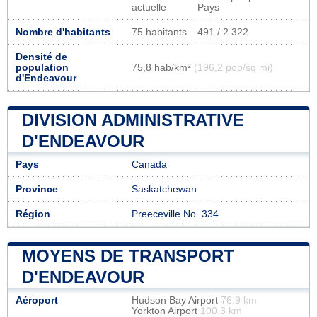
actuelle
Pays
Nombre d'habitants
75 habitants
491 / 2 322
Densité de
population
75,8 hab/km²
(196,2 pop/sq mi)
d'Endeavour
DIVISION ADMINISTRATIVE
D'ENDEAVOUR
Pays
Canada
Province
Saskatchewan
Région
Preeceville No. 334
MOYENS DE TRANSPORT
D'ENDEAVOUR
Aéroport
Hudson Bay Airport
76.9 km
Yorkton Airport
100.3 km