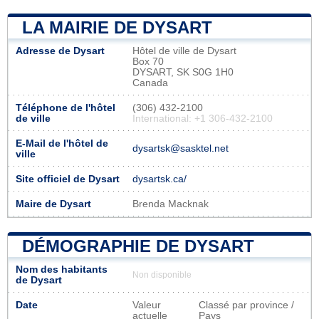
LA MAIRIE DE DYSART
Adresse de Dysart
Hôtel de ville de Dysart
Box 70
DYSART, SK S0G 1H0
Canada
Téléphone de l'hôtel
(306) 432-2100
de ville
International: +1 306-432-2100
E-Mail de l'hôtel de
dysartsk@sasktel.net
ville
Site officiel de Dysart
dysartsk.ca/
Maire de Dysart
Brenda Macknak
DÉMOGRAPHIE DE DYSART
Nom des habitants
Non disponible
de Dysart
Date
Valeur
Classé par province /
actuelle
Pays