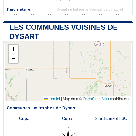
Parc naturel
Dysart ne fait partie d'aucun parc naturel
LES COMMUNES VOISINES DE
DYSART
+
−
Leaflet
|
Map data ©
OpenStreetMap
contributors
Communes limitrophes de Dysart
Cupar
Cupar
Star Blanket 83C