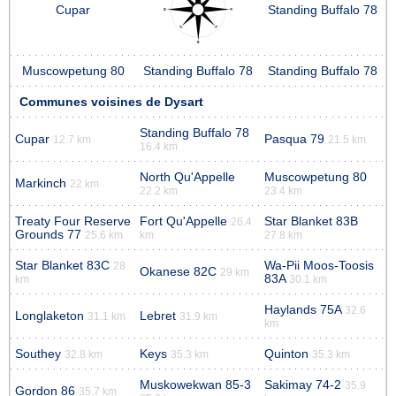
Cupar
Standing Buffalo 78
Muscowpetung 80
Standing Buffalo 78
Standing Buffalo 78
Communes voisines de Dysart
Standing Buffalo 78
Cupar
Pasqua 79
12.7 km
21.5 km
16.4 km
North Qu'Appelle
Muscowpetung 80
Markinch
22 km
22.2 km
23.4 km
Treaty Four Reserve
Fort Qu'Appelle
Star Blanket 83B
26.4
Grounds 77
25.6 km
km
27.8 km
Star Blanket 83C
Wa-Pii Moos-Toosis
28
Okanese 82C
29 km
83A
km
30.1 km
Haylands 75A
32.6
Longlaketon
Lebret
31.1 km
31.9 km
km
Southey
Keys
Quinton
32.8 km
35.3 km
35.3 km
Muskowekwan 85-3
Sakimay 74-2
35.9
Gordon 86
35.7 km