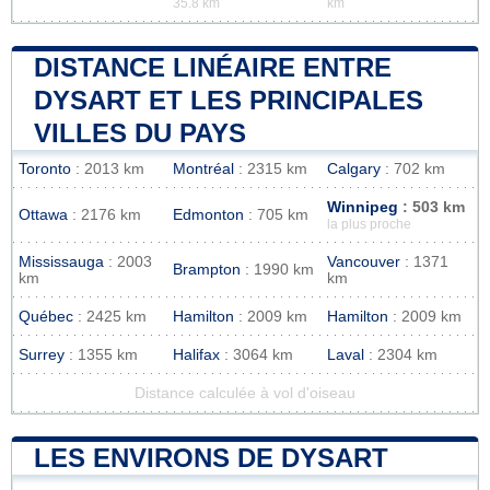
35.8 km
km
DISTANCE LINÉAIRE ENTRE
DYSART ET LES PRINCIPALES
VILLES DU PAYS
Toronto
: 2013 km
Montréal
: 2315 km
Calgary
: 702 km
Winnipeg
: 503 km
Ottawa
: 2176 km
Edmonton
: 705 km
la plus proche
Mississauga
: 2003
Vancouver
: 1371
Brampton
: 1990 km
km
km
Québec
: 2425 km
Hamilton
: 2009 km
Hamilton
: 2009 km
Surrey
: 1355 km
Halifax
: 3064 km
Laval
: 2304 km
Distance calculée à vol d'oiseau
LES ENVIRONS DE DYSART