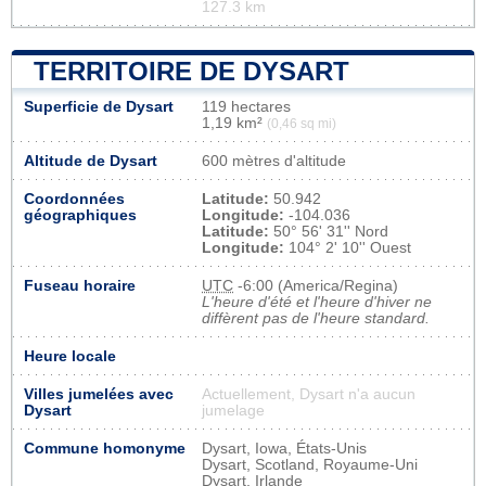
127.3 km
TERRITOIRE DE DYSART
Superficie de Dysart
119 hectares
1,19 km²
(0,46 sq mi)
Altitude de Dysart
600 mètres d'altitude
Coordonnées
Latitude:
50.942
géographiques
Longitude:
-104.036
Latitude:
50° 56' 31'' Nord
Longitude:
104° 2' 10'' Ouest
Fuseau horaire
UTC
-6:00 (America/Regina)
L'heure d'été et l'heure d'hiver ne
diffèrent pas de l'heure standard.
Heure locale
Villes jumelées avec
Actuellement, Dysart n'a aucun
Dysart
jumelage
Commune homonyme
Dysart, Iowa, États-Unis
Dysart, Scotland, Royaume-Uni
Dysart, Irlande