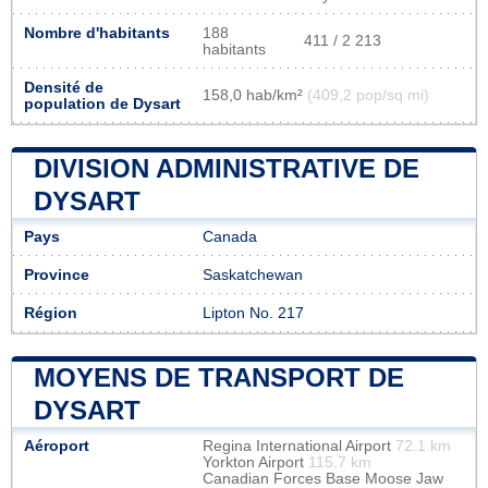
Nombre d'habitants
188
411 / 2 213
habitants
Densité de
158,0 hab/km²
(409,2 pop/sq mi)
population de Dysart
DIVISION ADMINISTRATIVE DE
DYSART
Pays
Canada
Province
Saskatchewan
Région
Lipton No. 217
MOYENS DE TRANSPORT DE
DYSART
Aéroport
Regina International Airport
72.1 km
Yorkton Airport
115.7 km
Canadian Forces Base Moose Jaw