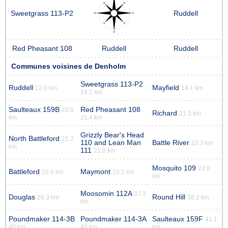
Sweetgrass 113-P2
Ruddell
Red Pheasant 108
Ruddell
Ruddell
Communes voisines de Denholm
Sweetgrass 113-P2
Ruddell
Mayfield
12.6 km
14.1 km
14.1 km
Saulteaux 159B
Red Pheasant 108
20.9
Richard
21.5 km
km
21.4 km
Grizzly Bear's Head
North Battleford
21.7
110 and Lean Man
Battle River
22.3 km
km
111
21.8 km
Mosquito 109
23.8
Battleford
Maymont
22.4 km
23.1 km
km
Moosomin 112A
37.3
Douglas
Round Hill
26.3 km
38.2 km
km
Poundmaker 114-3B
Poundmaker 114-3A
Saulteaux 159F
41.1
40 km
40 km
km