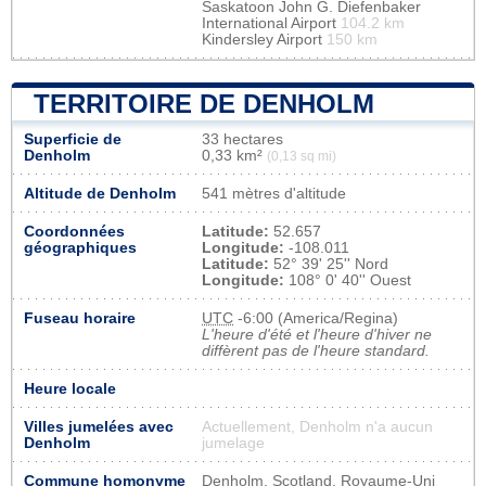
Saskatoon John G. Diefenbaker
International Airport
104.2 km
Kindersley Airport
150 km
TERRITOIRE DE DENHOLM
Superficie de
33 hectares
Denholm
0,33 km²
(0,13 sq mi)
Altitude de Denholm
541 mètres d'altitude
Coordonnées
Latitude:
52.657
géographiques
Longitude:
-108.011
Latitude:
52° 39' 25'' Nord
Longitude:
108° 0' 40'' Ouest
Fuseau horaire
UTC
-6:00 (America/Regina)
L'heure d'été et l'heure d'hiver ne
diffèrent pas de l'heure standard.
Heure locale
Villes jumelées avec
Actuellement, Denholm n'a aucun
Denholm
jumelage
Commune homonyme
Denholm, Scotland, Royaume-Uni