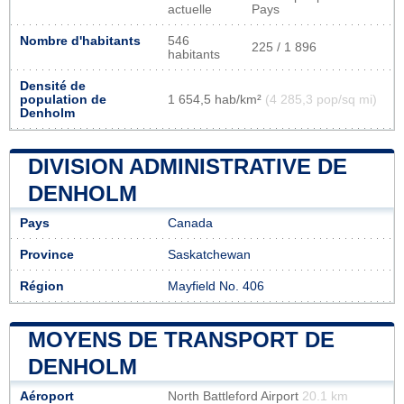
actuelle
Pays
Nombre d'habitants
546
225 / 1 896
habitants
Densité de
population de
1 654,5 hab/km²
(4 285,3 pop/sq mi)
Denholm
DIVISION ADMINISTRATIVE DE
DENHOLM
Pays
Canada
Province
Saskatchewan
Région
Mayfield No. 406
MOYENS DE TRANSPORT DE
DENHOLM
Aéroport
North Battleford Airport
20.1 km