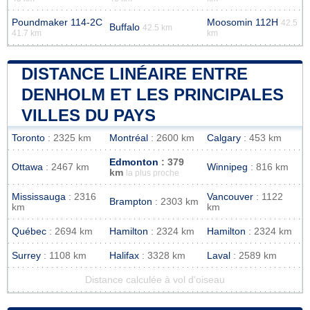
Poundmaker 114-2C
Moosomin 112H
42.5
Buffalo
42.5 km
41.7 km
km
DISTANCE LINÉAIRE ENTRE
DENHOLM ET LES PRINCIPALES
VILLES DU PAYS
Toronto
: 2325 km
Montréal
: 2600 km
Calgary
: 453 km
Edmonton
: 379
Ottawa
: 2467 km
Winnipeg
: 816 km
km
la plus proche
Mississauga
: 2316
Vancouver
: 1122
Brampton
: 2303 km
km
km
Québec
: 2694 km
Hamilton
: 2324 km
Hamilton
: 2324 km
Surrey
: 1108 km
Halifax
: 3328 km
Laval
: 2589 km
Distance calculée à vol d'oiseau