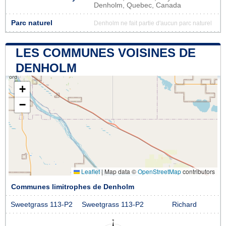
Denholm, Quebec, Canada
Parc naturel
Denholm ne fait partie d'aucun parc naturel
LES COMMUNES VOISINES DE
DENHOLM
+
−
Leaflet
|
Map data ©
OpenStreetMap
contributors
Communes limitrophes de Denholm
Sweetgrass 113-P2
Sweetgrass 113-P2
Richard