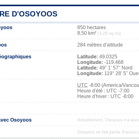
IRE D'OSOYOOS
oyoos
850 hectares
8,50 km²
(3,28 sq mi)
oos
284 mètres d'altitude
éographiques
Latitude:
49.0325
Longitude:
-119.468
Latitude:
49° 1' 57'' Nord
Longitude:
119° 28' 5'' Oue
UTC
-8:00 (America/Vancou
Heure d'été : UTC -7:00
Heure d'hiver : UTC -8:00
 avec Osoyoos
Actuellement, Osoyoos n'a auc
Osoyoos ne fait partie d'aucun 