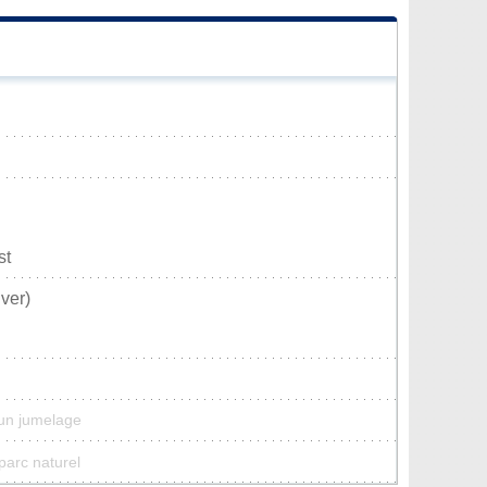
st
ver)
un jumelage
parc naturel