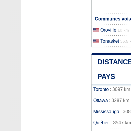
Communes vois
Oroville
10 km
Tonasket
36.5 
DISTANCE
PAYS
Toronto
: 3097 km
Ottawa
: 3287 km
Mississauga
: 30
Québec
: 3547 km