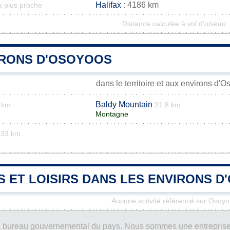
Halifax
: 4186 km
a plus proche
Distance calculée à vol d'oiseau
IRONS D'OSOYOOS
dans le territoire et aux environs d'
Baldy Mountain
 km
21.8 km
Montagne
33 km
S ET LOISIRS DANS LES ENVIRONS 
Aucune activité référencé sur Osoy
ucun bureau gouvernemental du pays. Nous sommes une entreprise