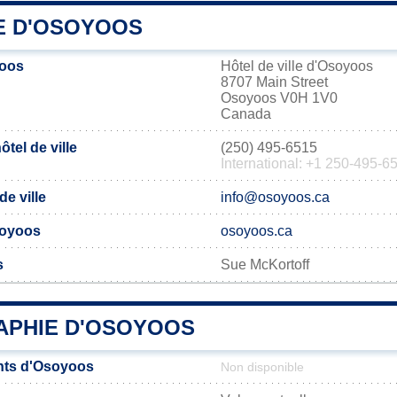
IE D'OSOYOOS
yoos
Hôtel de ville d'Osoyoos
8707 Main Street
Osoyoos V0H 1V0
Canada
tel de ville
(250) 495-6515
International: +1 250-495-6
de ville
info@osoyoos.ca
Osoyoos
osoyoos.ca
s
Sue McKortoff
PHIE D'OSOYOOS
nts d'Osoyoos
Non disponible