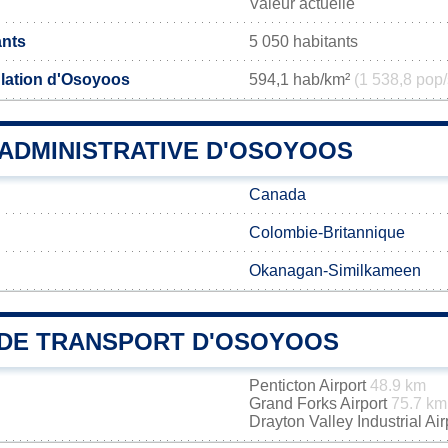
Valeur actuelle
ants
5 050 habitants
lation d'Osoyoos
594,1 hab/km²
(1 538,8 pop/
 ADMINISTRATIVE D'OSOYOOS
Canada
Colombie-Britannique
Okanagan-Similkameen
DE TRANSPORT D'OSOYOOS
Penticton Airport
48.9 km
Grand Forks Airport
75.7 km
Drayton Valley Industrial Ai