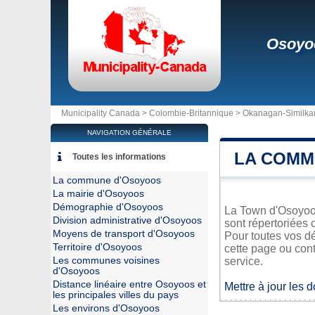
Osoyo
Municipality Canada >
Colombie-Britannique
>
Okanagan-Similk
NAVIGATION GÉNÉRALE
LA COMM
Toutes les informations
La commune d'Osoyoos
La mairie d'Osoyoos
Démographie d'Osoyoos
La Town d'Osoyoos 
Division administrative d'Osoyoos
sont répertoriées 
Moyens de transport d'Osoyoos
Pour toutes vos d
Territoire d'Osoyoos
cette page ou cont
Les communes voisines
service.
d'Osoyoos
Distance linéaire entre Osoyoos et
Mettre à jour les 
les principales villes du pays
Les environs d'Osoyoos