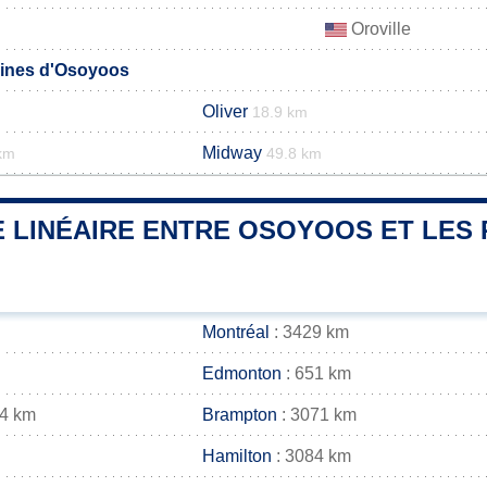
Oroville
ines d'Osoyoos
Oliver
18.9 km
Midway
km
49.8 km
 LINÉAIRE ENTRE OSOYOOS ET LES 
Montréal
: 3429 km
Edmonton
: 651 km
84 km
Brampton
: 3071 km
Hamilton
: 3084 km