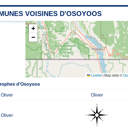
MUNES VOISINES D'OSOYOOS
+
−
Leaflet
|
Map data ©
Op
rophes d'Osoyoos
Oliver
Oliver
Oliver