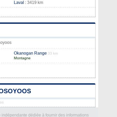
Laval
: 3419 km
Osoyoos
Okanogan Range
33 km
Montagne
D'OSOYOOS
oos
 indépendante dédiée à fournir des informations