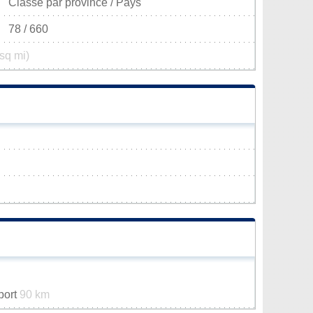
Classé par province / Pays
78 / 660
sq mi)
rport
90 km