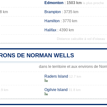
Edmonton
: 1503 km
la plus proche
48 km
Brampton
: 3735 km
Hamilton
: 3770 km
Halifax
: 4390 km
Distance calculée à vol d'oiseau
IRONS DE NORMAN WELLS
dans le territoire et aux environs de No
Raders Island
12.7 km
Île
Ogilvie Island
.9 km
31.8 km
Île