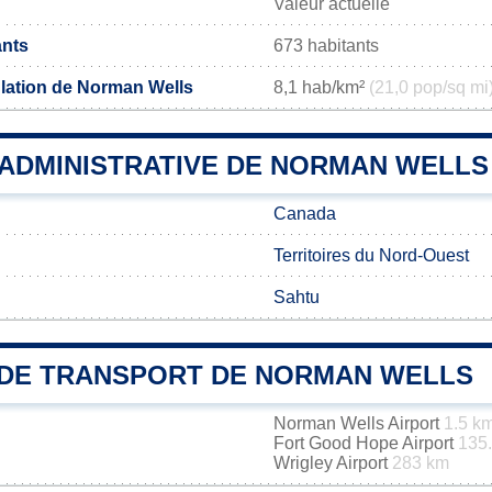
Valeur actuelle
ants
673 habitants
lation de Norman Wells
8,1 hab/km²
(21,0 pop/sq mi
 ADMINISTRATIVE DE NORMAN WELLS
Canada
Territoires du Nord-Ouest
Sahtu
DE TRANSPORT DE NORMAN WELLS
Norman Wells Airport
1.5 k
Fort Good Hope Airport
135
Wrigley Airport
283 km