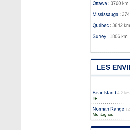
Ottawa
: 3760 km
Mississauga
: 37
Québec
: 3842 km
Surrey
: 1806 km
LES ENV
Bear Island
4.2 km
Île
Norman Range
12
Montagnes