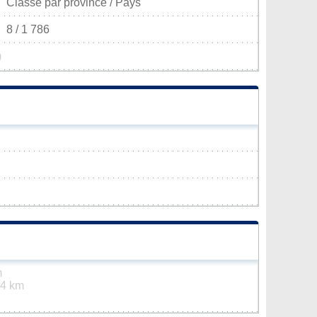
Classé par province / Pays
8 / 1 786
)
m
.4 km