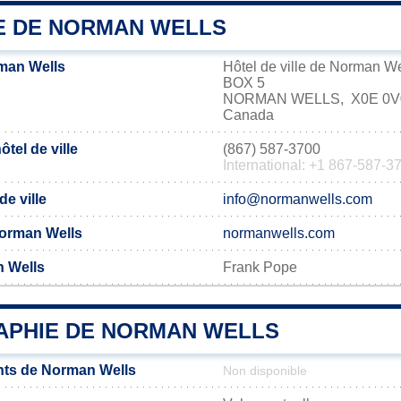
IE DE NORMAN WELLS
man Wells
Hôtel de ville de Norman We
BOX 5
NORMAN WELLS, X0E 0V
Canada
tel de ville
(867) 587-3700
International: +1 867-587-3
de ville
info@normanwells.com
 Norman Wells
normanwells.com
n Wells
Frank Pope
PHIE DE NORMAN WELLS
nts de Norman Wells
Non disponible