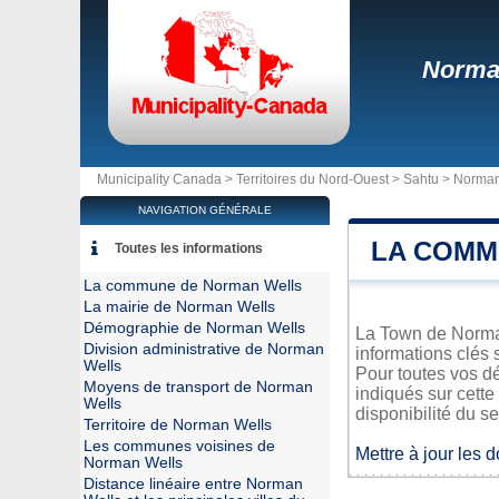
Norma
Municipality Canada >
Territoires du Nord-Ouest
>
Sahtu
>
Norman
NAVIGATION GÉNÉRALE
LA COMM
Toutes les informations
La commune de Norman Wells
La mairie de Norman Wells
Démographie de Norman Wells
La Town de Norman 
Division administrative de Norman
informations clés 
Wells
Pour toutes vos d
Moyens de transport de Norman
indiqués sur cette
Wells
disponibilité du se
Territoire de Norman Wells
Les communes voisines de
Mettre à jour les 
Norman Wells
Distance linéaire entre Norman