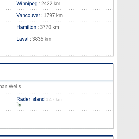
Winnipeg
: 2422 km
Vancouver
: 1797 km
Hamilton
: 3770 km
Laval
: 3835 km
rman Wells
Rader Island
12.7 km
Île