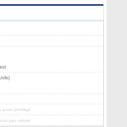
est
nife)
a aucun jumelage
ucun parc naturel