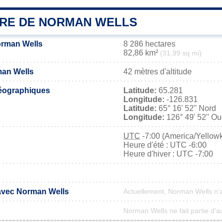
IRE DE NORMAN WELLS
orman Wells
8 286 hectares
82,86 km²
(31,99 sq mi)
man Wells
42 mètres d'altitude
éographiques
Latitude:
65.281
Longitude:
-126.831
Latitude:
65° 16' 52'' Nord
Longitude:
126° 49' 52'' Ou
UTC
-7:00 (America/Yellowk
Heure d'été : UTC -6:00
Heure d'hiver : UTC -7:00
 avec Norman Wells
Actuellement, Norman Wells n'
Norman Wells ne fait partie d'a