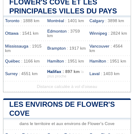
FLOWER'S COVE ET LES
PRINCIPALES VILLES DU PAYS
Toronto
: 1888 km
Montréal
: 1401 km
Calgary
: 3898 km
Edmonton
: 3759
Ottawa
: 1541 km
Winnipeg
: 2824 km
km
Mississauga
: 1915
Vancouver
: 4564
Brampton
: 1917 km
km
km
Québec
: 1166 km
Hamilton
: 1951 km
Hamilton
: 1951 km
Halifax
: 897 km
la
Surrey
: 4551 km
Laval
: 1403 km
plus proche
Distance calculée à vol d'oiseau
LES ENVIRONS DE FLOWER'S
COVE
dans le territoire et aux environs de Flower's Cove