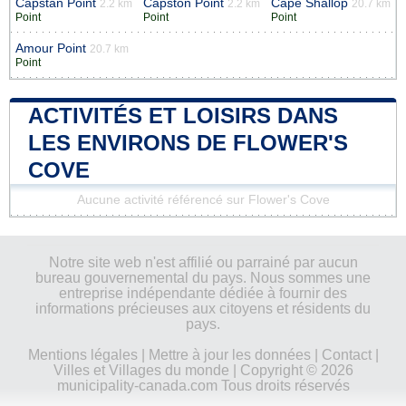
Capstan Point
Capston Point
Cape Shallop
2.2 km
2.2 km
20.7 km
Point
Point
Point
Amour Point
20.7 km
Point
ACTIVITÉS ET LOISIRS DANS
LES ENVIRONS DE FLOWER'S
COVE
Aucune activité référencé sur Flower's Cove
Notre site web n'est affilié ou parrainé par aucun
bureau gouvernemental du pays. Nous sommes une
entreprise indépendante dédiée à fournir des
informations précieuses aux citoyens et résidents du
pays.
Mentions légales
|
Mettre à jour les données
|
Contact
|
Villes et Villages du monde
| Copyright © 2026
municipality-canada.com Tous droits réservés