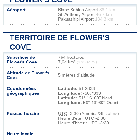
Aéroport
Blanc Sablon Airport
36.1 km
St. Anthony Airport
46.7 km
Pakuashipi Airport
134.3 km
TERRITOIRE DE FLOWER'S
COVE
Superficie de
764 hectares
Flower's Cove
7,64 km²
(2,95 sq mi)
Altitude de Flower's
5 mètres d'altitude
Cove
Coordonnées
Latitude:
51.2833
géographiques
Longitude:
-56.7333
Latitude:
51° 16' 60'' Nord
Longitude:
56° 43' 60'' Ouest
Fuseau horaire
UTC
-3:30 (America/St_Johns)
Heure d'été : UTC -2:30
Heure d'hiver : UTC -3:30
Heure locale