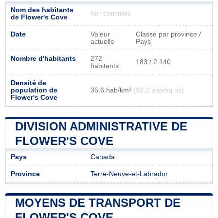
Nom des habitants
Non disponible
de Flower's Cove
Date
Valeur
Classé par province /
actuelle
Pays
Nombre d'habitants
272
183 / 2 140
habitants
Densité de
population de
35,6 hab/km²
(92,2 pop/sq mi)
Flower's Cove
DIVISION ADMINISTRATIVE DE
FLOWER'S COVE
Pays
Canada
Province
Terre-Neuve-et-Labrador
MOYENS DE TRANSPORT DE
FLOWER'S COVE