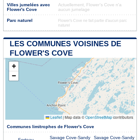
Villes jumelées avec
Actuellement, Flower's Cove n'a
Flower's Cove
aucun jumelage
Parc naturel
Flower's Cove ne fait partie d'aucun parc
naturel
LES COMMUNES VOISINES DE
FLOWER'S COVE
+
−
Leaflet
|
Map data ©
OpenStreetMap
contributors
Communes limitrophes de Flower's Cove
Savage Cove-Sandy
Savage Cove-Sandy
Forteau