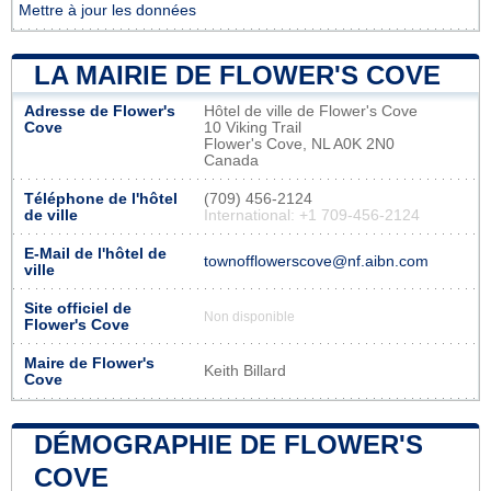
Mettre à jour les données
LA MAIRIE DE FLOWER'S COVE
Adresse de Flower's
Hôtel de ville de Flower's Cove
Cove
10 Viking Trail
Flower's Cove, NL A0K 2N0
Canada
Téléphone de l'hôtel
(709) 456-2124
de ville
International: +1 709-456-2124
E-Mail de l'hôtel de
townofflowerscove@nf.aibn.com
ville
Site officiel de
Non disponible
Flower's Cove
Maire de Flower's
Keith Billard
Cove
DÉMOGRAPHIE DE FLOWER'S
COVE