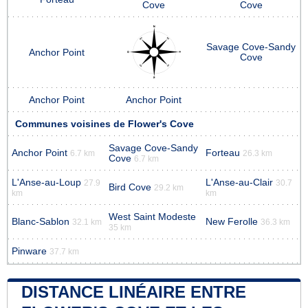
Cove
Cove
Savage Cove-Sandy
Anchor Point
Cove
Anchor Point
Anchor Point
Communes voisines de Flower's Cove
Savage Cove-Sandy
Anchor Point
Forteau
6.7 km
26.3 km
Cove
6.7 km
L'Anse-au-Loup
L'Anse-au-Clair
27.9
30.7
Bird Cove
29.2 km
km
km
West Saint Modeste
Blanc-Sablon
New Ferolle
32.1 km
36.3 km
35 km
Pinware
37.7 km
DISTANCE LINÉAIRE ENTRE