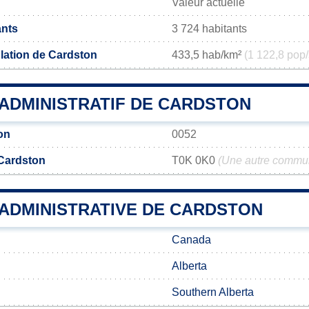
Valeur actuelle
ants
3 724 habitants
lation de Cardston
433,5 hab/km²
(1 122,8 pop/
ADMINISTRATIF DE CARDSTON
on
0052
Cardston
T0K 0K0
(Une autre commun
 ADMINISTRATIVE DE CARDSTON
Canada
Alberta
Southern Alberta