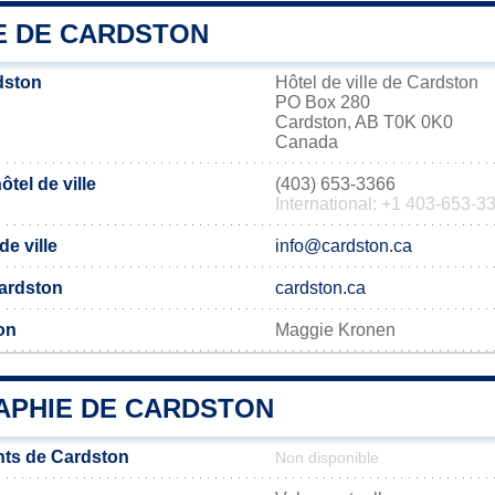
IE DE CARDSTON
dston
Hôtel de ville de Cardston
PO Box 280
Cardston, AB T0K 0K0
Canada
tel de ville
(403) 653-3366
International: +1 403-653-3
de ville
info@cardston.ca
Cardston
cardston.ca
on
Maggie Kronen
PHIE DE CARDSTON
nts de Cardston
Non disponible