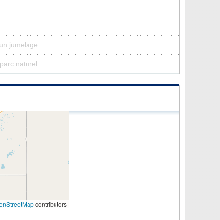
cun jumelage
 parc naturel
enStreetMap
contributors