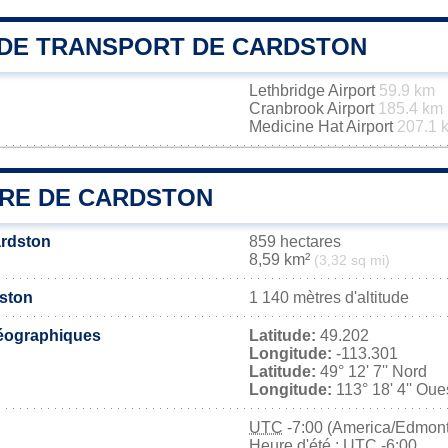
DE TRANSPORT DE CARDSTON
Lethbridge Airport
59.9 km
Cranbrook Airport
185.4 km
Medicine Hat Airport
207.1 
IRE DE CARDSTON
ardston
859 hectares
8,59 km²
(3,32 sq mi)
dston
1 140 mètres d'altitude
éographiques
Latitude:
49.202
Longitude:
-113.301
Latitude:
49° 12' 7'' Nord
Longitude:
113° 18' 4'' Oue
UTC
-7:00 (America/Edmon
Heure d'été : UTC -6:00