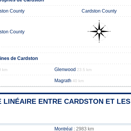
ston County
Cardston County
ston County
nes de Cardston
Glenwood
0 km
23.5 km
Magrath
40 km
 LINÉAIRE ENTRE CARDSTON ET LES
Montréal
: 2983 km