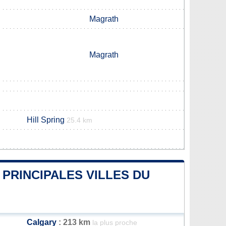
Magrath
Magrath
Hill Spring
25.4 km
 PRINCIPALES VILLES DU
Calgary
: 213 km
la plus proche