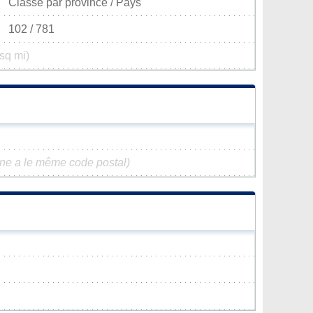
Classé par province / Pays
102 / 781
sq mi)
e a le même code postal)