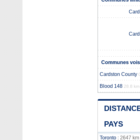
Card
Card
Communes voisi
Cardston County
Blood 148
28.8 km
DISTANCE
PAYS
Toronto
: 2647 km