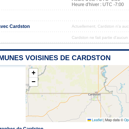
Heure d'hiver : UTC -7:00
 avec Cardston
Actuellement, Cardston n'a au
Cardston ne fait partie d'aucun
MUNES VOISINES DE CARDSTON
+
−
Leaflet
|
Map data ©
Op
rophes de Cardston