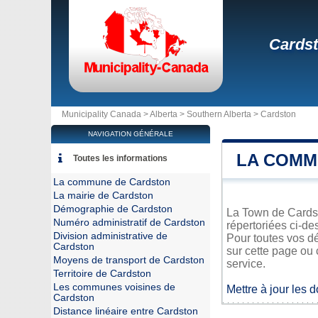
Cards
Municipality Canada >
Alberta
>
Southern Alberta
>
Cardston
NAVIGATION GÉNÉRALE
LA COMM
Toutes les informations
La commune de Cardston
La mairie de Cardston
Démographie de Cardston
La Town de Cardsto
Numéro administratif de Cardston
répertoriées ci-de
Division administrative de
Pour toutes vos d
Cardston
sur cette page ou 
Moyens de transport de Cardston
service.
Territoire de Cardston
Les communes voisines de
Mettre à jour les 
Cardston
Distance linéaire entre Cardston