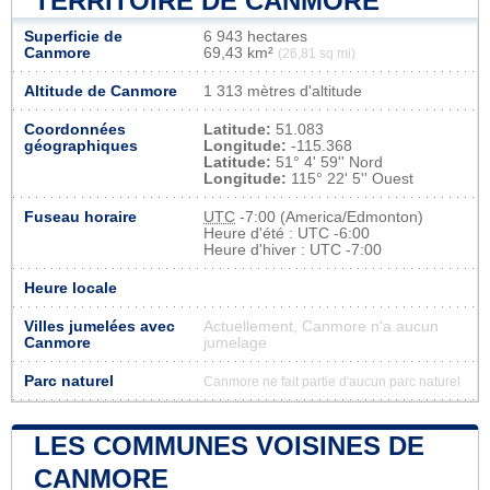
TERRITOIRE DE CANMORE
Superficie de
6 943 hectares
Canmore
69,43 km²
(26,81 sq mi)
Altitude de Canmore
1 313 mètres d'altitude
Coordonnées
Latitude:
51.083
géographiques
Longitude:
-115.368
Latitude:
51° 4' 59'' Nord
Longitude:
115° 22' 5'' Ouest
Fuseau horaire
UTC
-7:00 (America/Edmonton)
Heure d'été : UTC -6:00
Heure d'hiver : UTC -7:00
Heure locale
Villes jumelées avec
Actuellement, Canmore n'a aucun
Canmore
jumelage
Parc naturel
Canmore ne fait partie d'aucun parc naturel
LES COMMUNES VOISINES DE
CANMORE