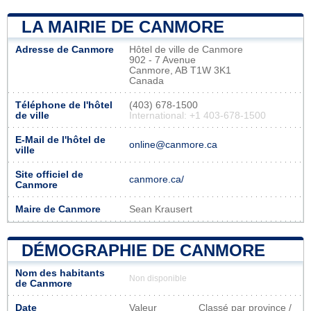
LA MAIRIE DE CANMORE
Adresse de Canmore
Hôtel de ville de Canmore
902 - 7 Avenue
Canmore, AB T1W 3K1
Canada
Téléphone de l'hôtel
(403) 678-1500
de ville
International: +1 403-678-1500
E-Mail de l'hôtel de
online@canmore.ca
ville
Site officiel de
canmore.ca/
Canmore
Maire de Canmore
Sean Krausert
DÉMOGRAPHIE DE CANMORE
Nom des habitants
Non disponible
de Canmore
Date
Valeur
Classé par province /