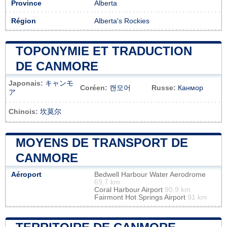
Province
Alberta
Région
Alberta's Rockies
TOPONYMIE ET TRADUCTION
DE CANMORE
Japonais:
キャンモ
Coréen:
캔모어
Russe:
Канмор
ア
Chinois:
坎莫尔
MOYENS DE TRANSPORT DE
CANMORE
Aéroport
Bedwell Harbour Water Aerodrome
69.7 km
Coral Harbour Airport
90.9 km
Fairmont Hot Springs Airport
91 km