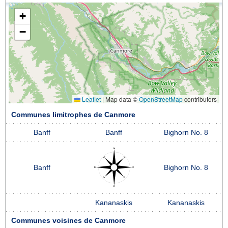
+
−
Leaflet
|
Map data ©
OpenStreetMap
contributors
Communes limitrophes de Canmore
Banff
Banff
Bighorn No. 8
Banff
Bighorn No. 8
Kananaskis
Kananaskis
Communes voisines de Canmore