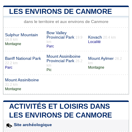
LES ENVIRONS DE CANMORE
dans le territoire et aux environs de Canmore
Bow Valley
Sulphur Mountain
Provincial Park
Kovach
19.9
20.4 km
16.8 km
km
Localité
Montagne
Parc
Mount Assiniboine
Banff National Park
Mount Aylmer
26.2
Provincial Park
26.2
22.2 km
km
km
Parc
Montagne
Pic
Mount Assiniboine
31.2 km
Montagne
ACTIVITÉS ET LOISIRS DANS
LES ENVIRONS DE CANMORE
Site archéologique