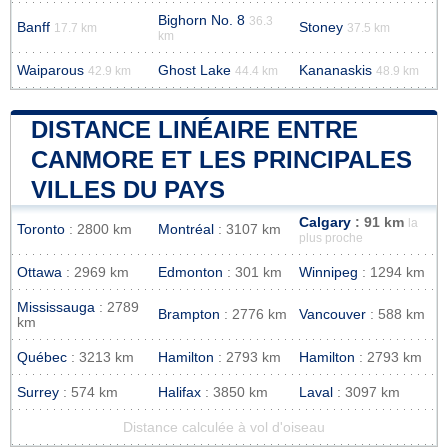
Bighorn No. 8
36.3
Banff
Stoney
17.7 km
37.5 km
km
Waiparous
Ghost Lake
Kananaskis
42.9 km
44.4 km
48.9 km
DISTANCE LINÉAIRE ENTRE
CANMORE ET LES PRINCIPALES
VILLES DU PAYS
Calgary
: 91 km
la
Toronto
: 2800 km
Montréal
: 3107 km
plus proche
Ottawa
: 2969 km
Edmonton
: 301 km
Winnipeg
: 1294 km
Mississauga
: 2789
Brampton
: 2776 km
Vancouver
: 588 km
km
Québec
: 3213 km
Hamilton
: 2793 km
Hamilton
: 2793 km
Surrey
: 574 km
Halifax
: 3850 km
Laval
: 3097 km
Distance calculée à vol d'oiseau