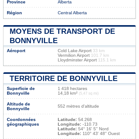
Province
Alberta
Région
Central Alberta
MOYENS DE TRANSPORT DE
BONNYVILLE
Aéroport
Cold Lake Airport
33 km
Vermilion Airport
101.7 km
Lloydminster Airport
115.1 km
TERRITOIRE DE BONNYVILLE
Superficie de
1 418 hectares
Bonnyville
14,18 km²
(5,47 sq mi)
Altitude de
552 mètres d'altitude
Bonnyville
Coordonnées
Latitude:
54.268
géographiques
Longitude:
-110.73
Latitude:
54° 16' 5'' Nord
Longitude:
110° 43' 48'' Ouest