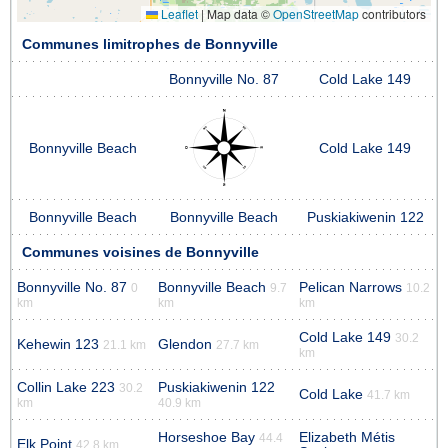
Leaflet
|
Map data ©
OpenStreetMap
contributors
Communes limitrophes de Bonnyville
Bonnyville No. 87
Cold Lake 149
Bonnyville Beach
Cold Lake 149
Bonnyville Beach
Bonnyville Beach
Puskiakiwenin 122
Communes voisines de Bonnyville
Bonnyville No. 87
Bonnyville Beach
Pelican Narrows
0
9.7
10.2
km
km
km
Cold Lake 149
30.2
Kehewin 123
Glendon
21.1 km
27.7 km
km
Collin Lake 223
Puskiakiwenin 122
30.2
Cold Lake
41.7 km
km
40.9 km
Horseshoe Bay
Elizabeth Métis
44.4
Elk Point
42.8 km