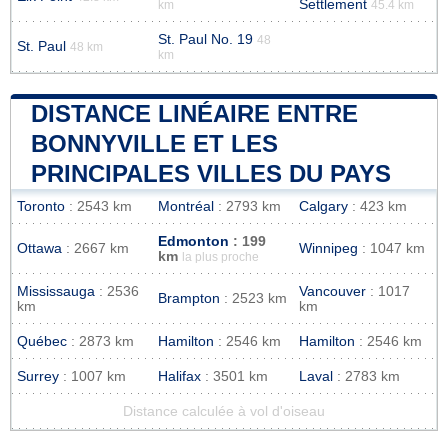
Settlement
km
45.4 km
St. Paul No. 19
48
St. Paul
48 km
km
DISTANCE LINÉAIRE ENTRE
BONNYVILLE ET LES
PRINCIPALES VILLES DU PAYS
Toronto
: 2543 km
Montréal
: 2793 km
Calgary
: 423 km
Edmonton
: 199
Ottawa
: 2667 km
Winnipeg
: 1047 km
km
la plus proche
Mississauga
: 2536
Vancouver
: 1017
Brampton
: 2523 km
km
km
Québec
: 2873 km
Hamilton
: 2546 km
Hamilton
: 2546 km
Surrey
: 1007 km
Halifax
: 3501 km
Laval
: 2783 km
Distance calculée à vol d'oiseau