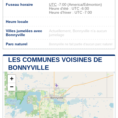
Fuseau horaire
UTC
-7:00 (America/Edmonton)
Heure d'été : UTC -6:00
Heure d'hiver : UTC -7:00
Heure locale
Villes jumelées avec
Actuellement, Bonnyville n'a aucun
Bonnyville
jumelage
Parc naturel
Bonnyville ne fait partie d'aucun parc naturel
LES COMMUNES VOISINES DE
BONNYVILLE
+
−