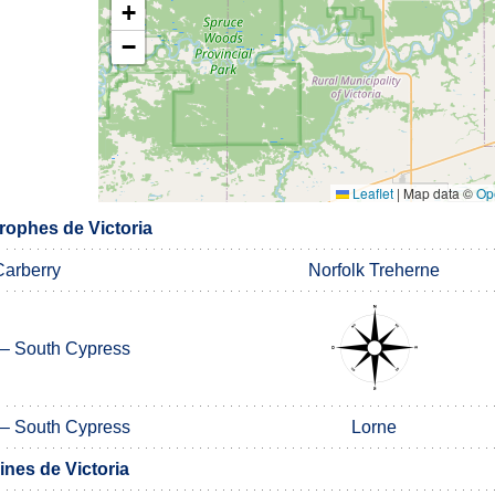
+
−
Leaflet
|
Map data ©
Op
ophes de Victoria
Carberry
Norfolk Treherne
– South Cypress
– South Cypress
Lorne
nes de Victoria