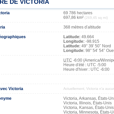
RE DE VICTORIA
ctoria
69 786 hectares
697,86 km²
(269,45 sq mi)
ria
368 mètres d'altitude
éographiques
Latitude:
49.664
Longitude:
-98.915
Latitude:
49° 39' 50'' Nord
Longitude:
98° 54' 54'' Oue
UTC
-6:00 (America/Winnip
Heure d'été : UTC -5:00
Heure d'hiver : UTC -6:00
avec Victoria
Actuellement, Victoria n'a auc
onyme
Victoria, Arkansas, États-Un
Victoria, Illinois, États-Unis
Victoria, Kansas, États-Unis
Victoria, Minnesota, États-U