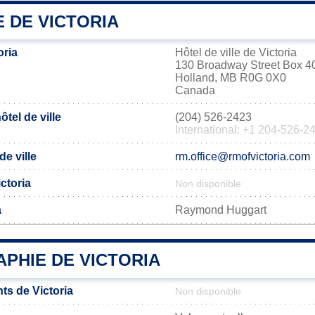
E DE VICTORIA
oria
Hôtel de ville de Victoria
130 Broadway Street Box 4
Holland, MB R0G 0X0
Canada
tel de ville
(204) 526-2423
International: +1 204-526-2
de ville
rm.office@rmofvictoria.com
ictoria
Non disponible
a
Raymond Huggart
PHIE DE VICTORIA
ts de Victoria
Non disponible