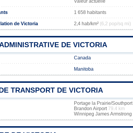
Valeur actuelle
ants
1 658 habitants
ation de Victoria
2,4 hab/km²
(6,2 pop/sq mi)
 ADMINISTRATIVE DE VICTORIA
Canada
Manitoba
DE TRANSPORT DE VICTORIA
Portage la Prairie/Southport
Brandon Airport
79.4 km
Winnipeg James Armstrong R