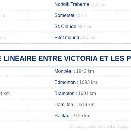
Norfolk Treherne
21.2 km
Somerset
 km
30 km
St. Claude
m
39.1 km
Pilot mound
 km
48.4 km
 LINÉAIRE ENTRE VICTORIA ET LES 
Montréal
: 1942 km
Edmonton
: 1093 km
14 km
Brampton
: 1601 km
Hamilton
: 1619 km
Halifax
: 2705 km
Distance calculée à vol d'oiseau