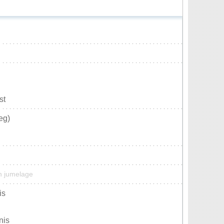
st
eg)
un jumelage
is
nis