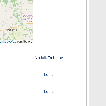
enStreetMap
contributors
Norfolk Treherne
Lorne
Lorne