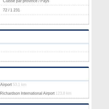
Classé par province / Pays
72 / 1 231
 Airport
53.1 km
ichardson International Airport
123.8 km