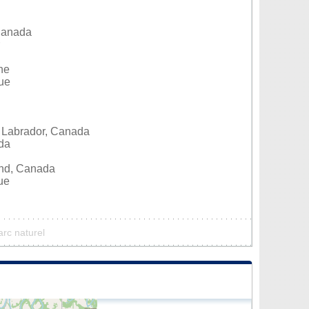
 Canada
ine
que
 Labrador, Canada
ada
and, Canada
ue
arc naturel