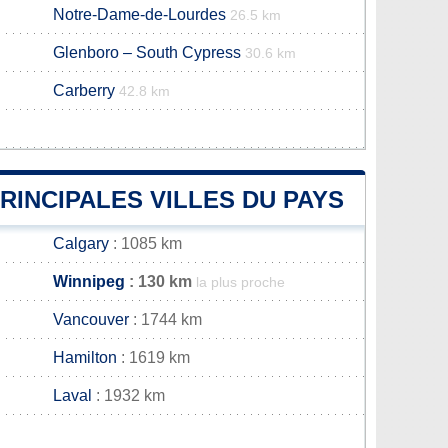
Notre-Dame-de-Lourdes
26.5 km
Glenboro – South Cypress
30.6 km
Carberry
42.8 km
PRINCIPALES VILLES DU PAYS
Calgary
: 1085 km
Winnipeg
: 130 km
la plus proche
Vancouver
: 1744 km
Hamilton
: 1619 km
Laval
: 1932 km