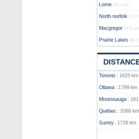
Lorne
20.2 km
North norfolk
27.8
Macgregor
37.5 k
Prairie Lakes
48.3
DISTANCE
Toronto
: 1625 km
Ottawa
: 1799 km
Mississauga
: 16
Québec
: 2066 km
Surrey
: 1726 km