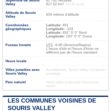
Superficie de Souris
81 752 hectares
Valley
817,52 km²
(315,65 sq mi)
Altitude de Souris
634 mètres d'altitude
Valley
Coordonnées
Latitude:
491
géographiques
Longitude:
-103
Latitude:
491° 0' 0'' Nord
Longitude:
103° 0' 0'' Ouest
Fuseau horaire
UTC
-6:00 (America/Regina)
L'heure d'été et l'heure d'hiver ne
diffèrent pas de l'heure standard.
Heure locale
Villes jumelées avec
Actuellement, Souris Valley n'a aucun
Souris Valley
jumelage
Parc naturel
Souris Valley ne fait partie d'aucun parc
naturel
LES COMMUNES VOISINES DE
SOURIS VALLEY