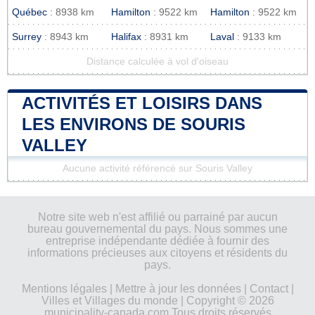
Québec
: 8938 km
Hamilton
: 9522 km
Hamilton
: 9522 km
Surrey
: 8943 km
Halifax
: 8931 km
Laval
: 9133 km
Distance calculée à vol d'oiseau
ACTIVITÉS ET LOISIRS DANS
LES ENVIRONS DE SOURIS
VALLEY
Aucune activité référencé sur Souris Valley
Notre site web n'est affilié ou parrainé par aucun
bureau gouvernemental du pays. Nous sommes une
entreprise indépendante dédiée à fournir des
informations précieuses aux citoyens et résidents du
pays.
Mentions légales
|
Mettre à jour les données
|
Contact
|
Villes et Villages du monde
| Copyright © 2026
municipality-canada.com Tous droits réservés