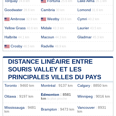
Torquay
Fortuna
Lake Alma
24.8 km
25.6 km
26.1 km
Goodwater
Cambria
Lomond
28.6 km
30 km
31.6 km
Ambrose
Westby
Cymri
32.9 km
33.6 km
40.2 km
Yellow Grass
Midale
Laurier
40.6 km
43.3 km
43.5 km
Halbrite
Macoun
Gladmar
44.1 km
44.3 km
45.3 km
Crosby
Radville
46.5 km
48.9 km
DISTANCE LINÉAIRE ENTRE
SOURIS VALLEY ET LES
PRINCIPALES VILLES DU PAYS
Toronto
: 9460 km
Montréal
: 9137 km
Calgary
: 8850 km
Edmonton
: 8581
Ottawa
: 9197 km
Winnipeg
: 9016 km
km
la plus proche
Mississauga
: 9481
Vancouver
: 8931
Brampton
: 9473 km
km
km