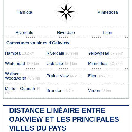
Hamiota
Minnedosa
Riverdale
Riverdale
Elton
Communes voisines d'Oakview
Hamiota
Riverdale
Yellowhead
13.2 km
20.9 km
37.9 km
Whitehead
Oak lake
Minnedosa
43.2 km
43.4 km
43.5 km
Wallace –
Prairie View
Elton
44.2 km
45.2 km
Woodworth
43.9 km
Minto – Odanah
46
Brandon
Virden
46.7 km
48 km
km
DISTANCE LINÉAIRE ENTRE
OAKVIEW ET LES PRINCIPALES
VILLES DU PAYS