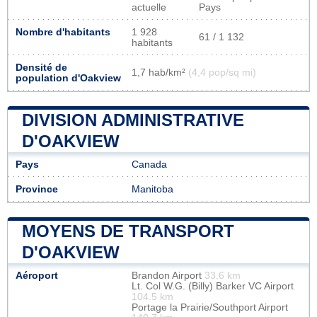
actuelle
Pays
Nombre d'habitants
1 928
61 / 1 132
habitants
Densité de
1,7 hab/km²
(4,4 pop/sq mi)
population d'Oakview
DIVISION ADMINISTRATIVE
D'OAKVIEW
Pays
Canada
Province
Manitoba
MOYENS DE TRANSPORT
D'OAKVIEW
Aéroport
Brandon Airport
33.6 km
Lt. Col W.G. (Billy) Barker VC Airport
104.5 km
Portage la Prairie/Southport Airport