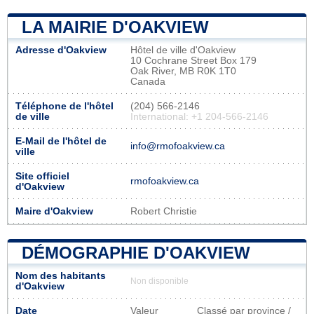
LA MAIRIE D'OAKVIEW
Adresse d'Oakview
Hôtel de ville d'Oakview
10 Cochrane Street Box 179
Oak River, MB R0K 1T0
Canada
Téléphone de l'hôtel
(204) 566-2146
de ville
International: +1 204-566-2146
E-Mail de l'hôtel de
info@rmofoakview.ca
ville
Site officiel
rmofoakview.ca
d'Oakview
Maire d'Oakview
Robert Christie
DÉMOGRAPHIE D'OAKVIEW
Nom des habitants
Non disponible
d'Oakview
Date
Valeur
Classé par province /