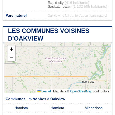
Rapid city
(416 habitants)
Saskatchewan
(1 132 505 habitants)
Parc naturel
Oakview ne fait partie d'aucun parc naturel
LES COMMUNES VOISINES
D'OAKVIEW
+
−
Leaflet
|
Map data ©
OpenStreetMap
contributors
Communes limitrophes d'Oakview
Hamiota
Hamiota
Minnedosa