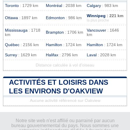
Toronto
: 1729 km
Montréal
: 2038 km
Calgary
: 983 km
Winnipeg
: 221 km
Ottawa
: 1897 km
Edmonton
: 986 km
la plus proche
Mississauga
: 1718
Vancouver
: 1646
Brampton
: 1706 km
km
km
Québec
: 2156 km
Hamilton
: 1724 km
Hamilton
: 1724 km
Surrey
: 1629 km
Halifax
: 2796 km
Laval
: 2028 km
Distance calculée à vol d'oiseau
ACTIVITÉS ET LOISIRS DANS
LES ENVIRONS D'OAKVIEW
Aucune activité référencé sur Oakview
Notre site web n'est affilié ou parrainé par aucun
bureau gouvernemental du pays. Nous sommes une