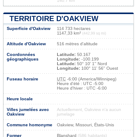
140.7 km
TERRITOIRE D'OAKVIEW
Superficie d'Oakview
114 733 hectares
1147,33 km²
(442,99 sq mi)
Altitude d'Oakview
516 mètres d'altitude
Coordonnées
Latitude:
50.167
géographiques
Longitude:
-100.199
Latitude:
50° 10' 1'' Nord
Longitude:
100° 11' 56'' Ouest
Fuseau horaire
UTC
-6:00 (America/Winnipeg)
Heure d'été : UTC -5:00
Heure d'hiver : UTC -6:00
Heure locale
Villes jumelées avec
Actuellement, Oakview n'a aucun
Oakview
jumelage
Commune homonyme
Oakview, Missouri, États-Unis
Former
Blanshard
(586 habitants)