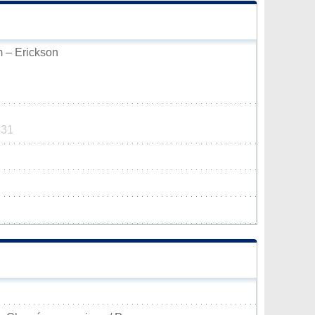
m – Erickson
431