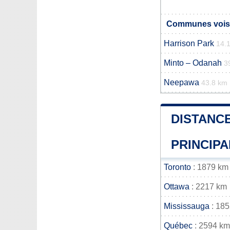
Communes voisin
Harrison Park
14.
Minto – Odanah
3
Neepawa
43.8 km
DISTANCE
PRINCIPA
Toronto
: 1879 km
Ottawa
: 2217 km
Mississauga
: 18
Québec
: 2594 km