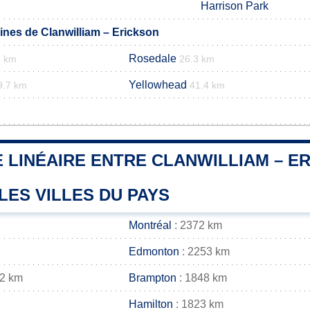
Harrison Park
es de Clanwilliam – Erickson
Rosedale
1 km
26.3 km
Yellowhead
9.7 km
41.4 km
 LINÉAIRE ENTRE CLANWILLIAM – E
LES VILLES DU PAYS
Montréal
: 2372 km
Edmonton
: 2253 km
52 km
Brampton
: 1848 km
Hamilton
: 1823 km