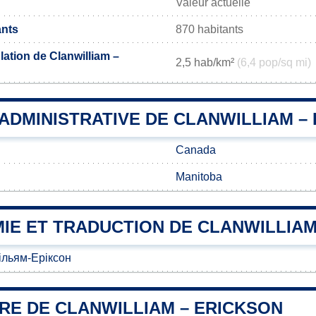
Valeur actuelle
ants
870 habitants
ation de Clanwilliam –
2,5 hab/km²
(6,4 pop/sq mi)
 ADMINISTRATIVE DE CLANWILLIAM –
Canada
Manitoba
IE ET TRADUCTION DE CLANWILLIAM
ільям-Еріксон
RE DE CLANWILLIAM – ERICKSON