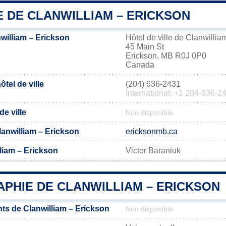
E DE CLANWILLIAM – ERICKSON
william – Erickson
Hôtel de ville de Clanwillia
45 Main St
Erickson, MB R0J 0P0
Canada
tel de ville
(204) 636-2431
International: +1 204-636-2
de ville
Non disponible
Clanwilliam – Erickson
ericksonmb.ca
liam – Erickson
Victor Baraniuk​
PHIE DE CLANWILLIAM – ERICKSON
ts de Clanwilliam – Erickson
Non disponible