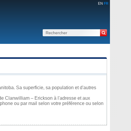
EN
FR
itoba. Sa superficie, sa population et d'autres
e Clanwilliam – Erickson à l'adresse et aux
léphone ou par mail selon votre préférence ou selon