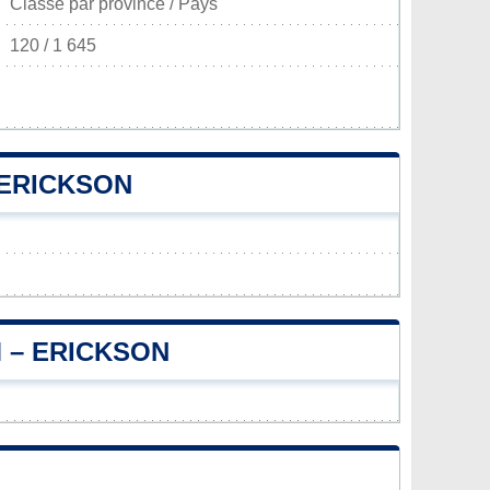
Classé par province / Pays
120 / 1 645
 ERICKSON
 – ERICKSON