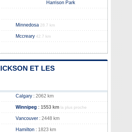
Harrison Park
Minnedosa
28.7 km
Mccreary
42.7 km
RICKSON ET LES
Calgary
: 2062 km
Winnipeg
: 1553 km
la plus proche
Vancouver
: 2448 km
Hamilton
: 1823 km