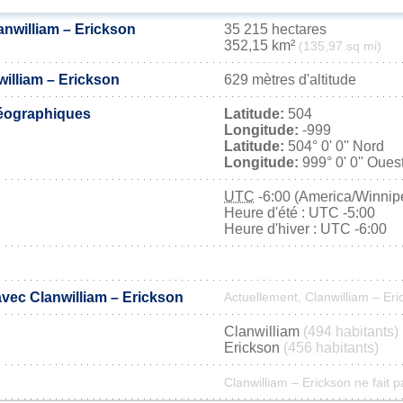
anwilliam – Erickson
35 215 hectares
352,15 km²
(135,97 sq mi)
william – Erickson
629 mètres d'altitude
éographiques
Latitude:
504
Longitude:
-999
Latitude:
504° 0' 0'' Nord
Longitude:
999° 0' 0'' Oues
UTC
-6:00 (America/Winnip
Heure d'été : UTC -5:00
Heure d'hiver : UTC -6:00
avec Clanwilliam – Erickson
Actuellement, Clanwilliam – Er
Clanwilliam
(494 habitants)
Erickson
(456 habitants)
Clanwilliam – Erickson ne fait p