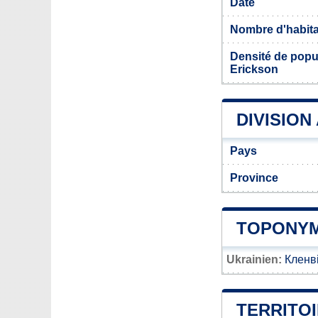
Date
Nombre d'habit
Densité de popul
Erickson
DIVISION
Pays
Province
TOPONYM
Ukrainien:
Кленв
TERRITOI