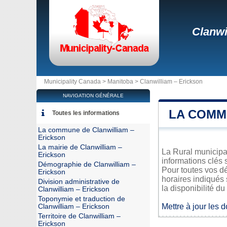
Clanwi
Municipality Canada >
Manitoba
>
Clanwilliam – Erickson
NAVIGATION GÉNÉRALE
LA COMM
Toutes les informations
La commune de Clanwilliam –
Erickson
La mairie de Clanwilliam –
La Rural municipal
Erickson
informations clés 
Démographie de Clanwilliam –
Pour toutes vos d
Erickson
horaires indiqués 
Division administrative de
la disponibilité du
Clanwilliam – Erickson
Toponymie et traduction de
Mettre à jour les 
Clanwilliam – Erickson
Territoire de Clanwilliam –
Erickson