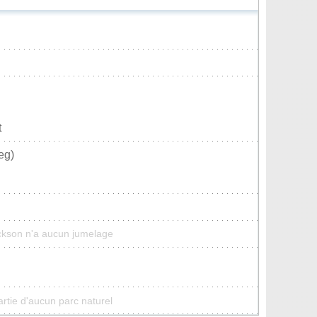
t
eg)
ickson n'a aucun jumelage
artie d'aucun parc naturel