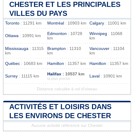
CHESTER ET LES PRINCIPALES
VILLES DU PAYS
Toronto
: 11291 km
Montréal
: 10903 km
Calgary
: 11001 km
Edmonton
: 10728
Winnipeg
: 11068
Ottawa
: 10991 km
km
km
Mississauga
: 11315
Brampton
: 11310
Vancouver
: 11104
km
km
km
Québec
: 10683 km
Hamilton
: 11357 km
Hamilton
: 11357 km
Halifax
: 10537 km
Surrey
: 11115 km
Laval
: 10901 km
la plus proche
Distance calculée à vol d'oiseau
ACTIVITÉS ET LOISIRS DANS
LES ENVIRONS DE CHESTER
Aucune activité référencé sur Chester