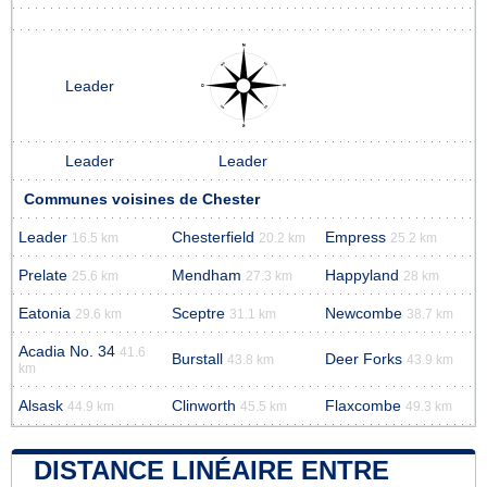
Leader
Leader
Leader
Communes voisines de Chester
Leader
Chesterfield
Empress
16.5 km
20.2 km
25.2 km
Prelate
Mendham
Happyland
25.6 km
27.3 km
28 km
Eatonia
Sceptre
Newcombe
29.6 km
31.1 km
38.7 km
Acadia No. 34
41.6
Burstall
Deer Forks
43.8 km
43.9 km
km
Alsask
Clinworth
Flaxcombe
44.9 km
45.5 km
49.3 km
DISTANCE LINÉAIRE ENTRE