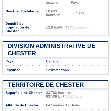
actuelle
Pays
Nombre d'habitants
10 693
17 / 398
habitants
Densité de
population de
12,8 hab/km²
(33,1 pop/sq mi)
Chester
DIVISION ADMINISTRATIVE DE
CHESTER
Pays
Canada
Province
Saskatchewan
TERRITOIRE DE CHESTER
Superficie de Chester
83 708 hectares
837,08 km²
(323,20 sq mi)
Altitude de Chester
647 mètres d'altitude