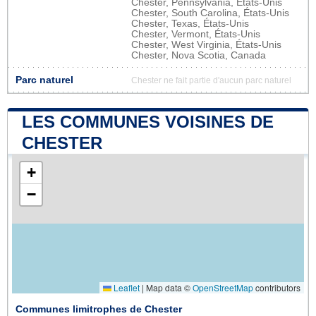
Chester, Pennsylvania, États-Unis
Chester, South Carolina, États-Unis
Chester, Texas, États-Unis
Chester, Vermont, États-Unis
Chester, West Virginia, États-Unis
Chester, Nova Scotia, Canada
Parc naturel
Chester ne fait partie d'aucun parc naturel
LES COMMUNES VOISINES DE
CHESTER
+
−
Leaflet
|
Map data ©
OpenStreetMap
contributors
Communes limitrophes de Chester