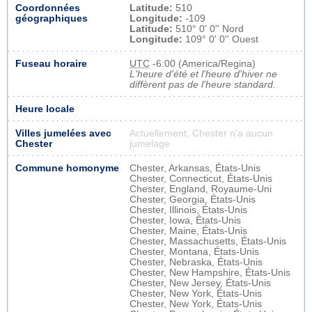
Coordonnées
Latitude:
510
géographiques
Longitude:
-109
Latitude:
510° 0' 0'' Nord
Longitude:
109° 0' 0'' Ouest
Fuseau horaire
UTC
-6:00 (America/Regina)
L'heure d'été et l'heure d'hiver ne
diffèrent pas de l'heure standard.
Heure locale
Villes jumelées avec
Actuellement, Chester n'a aucun
Chester
jumelage
Commune homonyme
Chester, Arkansas, États-Unis
Chester, Connecticut, États-Unis
Chester, England, Royaume-Uni
Chester, Georgia, États-Unis
Chester, Illinois, États-Unis
Chester, Iowa, États-Unis
Chester, Maine, États-Unis
Chester, Massachusetts, États-Unis
Chester, Montana, États-Unis
Chester, Nebraska, États-Unis
Chester, New Hampshire, États-Unis
Chester, New Jersey, États-Unis
Chester, New York, États-Unis
Chester, New York, États-Unis