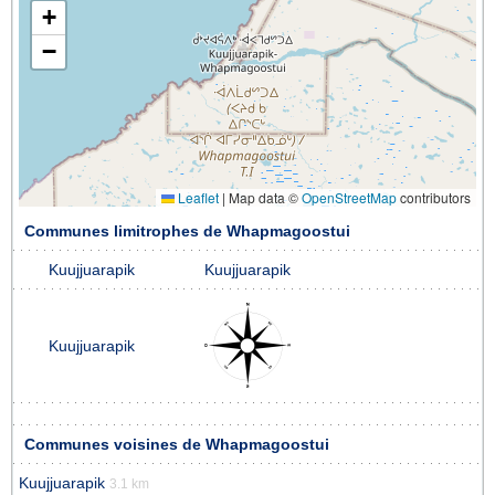
+
−
Leaflet
|
Map data ©
OpenStreetMap
contributors
Communes limitrophes de Whapmagoostui
Kuujjuarapik
Kuujjuarapik
Kuujjuarapik
Communes voisines de Whapmagoostui
Kuujjuarapik
3.1 km