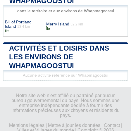
WHAPMAGOOSTUI
dans le territoire et aux environs de Whapmagoostui
Bill of Portland
Merry Island
32.2 km
Island
13.4 km
Île
Île
ACTIVITÉS ET LOISIRS DANS
LES ENVIRONS DE
WHAPMAGOOSTUI
Aucune activité référencé sur Whapmagoostui
Notre site web n'est affilié ou parrainé par aucun
bureau gouvernemental du pays. Nous sommes une
entreprise indépendante dédiée à fournir des
informations précieuses aux citoyens et résidents du
pays.
Mentions légales
|
Mettre à jour les données
|
Contact
|
Villes et Villages du monde
| Copyright © 2026