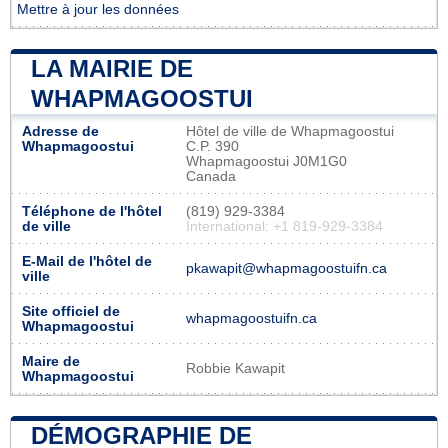
Mettre à jour les données
LA MAIRIE DE
WHAPMAGOOSTUI
Adresse de
Hôtel de ville de Whapmagoostui
Whapmagoostui
C.P. 390
Whapmagoostui J0M1G0
Canada
Téléphone de l'hôtel
(819) 929-3384
de ville
International: +1 819-929-3384
E-Mail de l'hôtel de
pkawapit@whapmagoostuifn.ca
ville
Site officiel de
whapmagoostuifn.ca
Whapmagoostui
Maire de
Robbie Kawapit
Whapmagoostui
DÉMOGRAPHIE DE