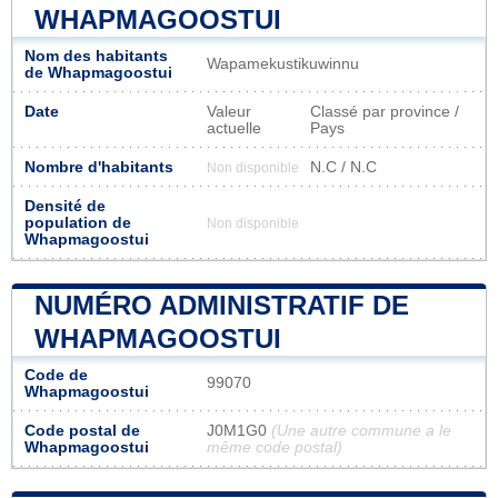
WHAPMAGOOSTUI
Nom des habitants
Wapamekustikuwinnu
de Whapmagoostui
Date
Valeur
Classé par province /
actuelle
Pays
Nombre d'habitants
N.C / N.C
Non disponible
Densité de
population de
Non disponible
Whapmagoostui
NUMÉRO ADMINISTRATIF DE
WHAPMAGOOSTUI
Code de
99070
Whapmagoostui
Code postal de
J0M1G0
(Une autre commune a le
Whapmagoostui
même code postal)