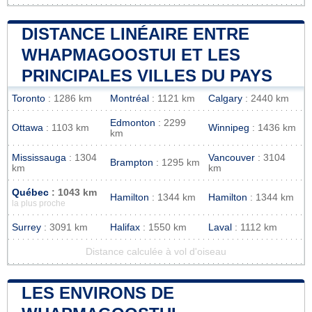
DISTANCE LINÉAIRE ENTRE
WHAPMAGOOSTUI ET LES
PRINCIPALES VILLES DU PAYS
Toronto
: 1286 km
Montréal
: 1121 km
Calgary
: 2440 km
Edmonton
: 2299
Ottawa
: 1103 km
Winnipeg
: 1436 km
km
Mississauga
: 1304
Vancouver
: 3104
Brampton
: 1295 km
km
km
Québec
: 1043 km
Hamilton
: 1344 km
Hamilton
: 1344 km
la plus proche
Surrey
: 3091 km
Halifax
: 1550 km
Laval
: 1112 km
Distance calculée à vol d'oiseau
LES ENVIRONS DE