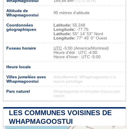
Whapmagoostui
189,88 km²
(73,31 sq mi)
Altitude de
95 mètres d'altitude
Whapmagoostui
Coordonnées
Latitude:
55.248
géographiques
Longitude:
-77.75
Latitude:
55° 14' 53'' Nord
Longitude:
77° 45' 0'' Ouest
Fuseau horaire
UTC
-5:00 (America/Montreal)
Heure d'été : UTC -4:00
Heure d'hiver : UTC -5:00
Heure locale
Villes jumelées avec
Actuellement, Whapmagoostui n'a
Whapmagoostui
aucun jumelage
Parc naturel
Whapmagoostui ne fait partie d'aucun parc
naturel
LES COMMUNES VOISINES DE
WHAPMAGOOSTUI