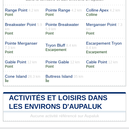
Range Point
Pointe Range
Colline Apex
4.2 km
4.2 km
4.2 km
Point
Point
Colline
Breakwater Point
Pointe Breakwater
Merganser Point
5.9
7.3
km
5.9 km
km
Point
Point
Point
Pointe Merganser
Escarpement Tryon
Tryon Bluff
8.4 km
7.3 km
8.4 km
Escarpement
Point
Escarpement
Gable Point
Pointe Gable
Cable Point
12 km
12 km
12 km
Point
Point
Point
Cone Island
Buttress Island
26.3 km
35 km
Île
Île
ACTIVITÉS ET LOISIRS DANS
LES ENVIRONS D'AUPALUK
Aucune activité référencé sur Aupaluk