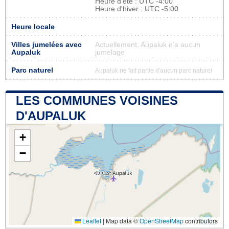
Heure d'été : UTC -4:00
Heure d'hiver : UTC -5:00
Heure locale
Villes jumelées avec
Actuellement, Aupaluk n'a aucun
Aupaluk
jumelage
Parc naturel
Aupaluk ne fait partie d'aucun parc naturel
LES COMMUNES VOISINES
D'AUPALUK
+
−
Leaflet
|
Map data ©
OpenStreetMap
contributors