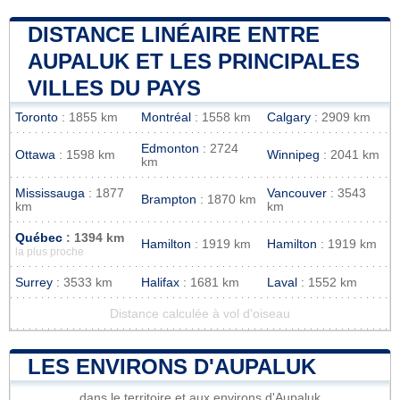
DISTANCE LINÉAIRE ENTRE
AUPALUK ET LES PRINCIPALES
VILLES DU PAYS
Toronto
: 1855 km
Montréal
: 1558 km
Calgary
: 2909 km
Edmonton
: 2724
Ottawa
: 1598 km
Winnipeg
: 2041 km
km
Mississauga
: 1877
Vancouver
: 3543
Brampton
: 1870 km
km
km
Québec
: 1394 km
Hamilton
: 1919 km
Hamilton
: 1919 km
la plus proche
Surrey
: 3533 km
Halifax
: 1681 km
Laval
: 1552 km
Distance calculée à vol d'oiseau
LES ENVIRONS D'AUPALUK
dans le territoire et aux environs d'Aupaluk