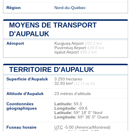
Région
Nord-du-Québec
MOYENS DE TRANSPORT
D'AUPALUK
Aéroport
Kuujjuaq Airport
150.2 km
Puvirnituq Airport
439.8 km
Iqaluit Airport
499.2 km
TERRITOIRE D'AUPALUK
Superficie d'Aupaluk
3 293 hectares
32,93 km²
(12,71 sq mi)
Altitude d'Aupaluk
23 mètres d'altitude
Coordonnées
Latitude:
59.3
géographiques
Longitude:
-69.6
Latitude:
59° 18' 0'' Nord
Longitude:
69° 36' 0'' Ouest
Fuseau horaire
UTC
-5:00 (America/Montreal)