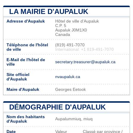
LA MAIRIE D'AUPALUK
Adresse d'Aupaluk
Hôtel de ville d'Aupaluk
C.P. 5
Aupaluk J0M1X0
Canada
Téléphone de l'hôtel
(819) 491-7070
de ville
International: +1 819-491-7070
E-Mail de l'hôtel de
secretary.treasurer@aupaluk.ca
ville
Site officiel
nvaupaluk.ca
d'Aupaluk
Maire d'Aupaluk
Georges Eetook
DÉMOGRAPHIE D'AUPALUK
Nom des habitants
Aupalummiuq, miuq
d'Aupaluk
Date
Valeur
Classé par province /