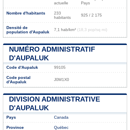
actuelle
Pays
Nombre d'habitants
233
925 / 2 175
habitants
Densité de
7,1 hab/km²
(18,3 pop/sq mi)
population d'Aupaluk
NUMÉRO ADMINISTRATIF
D'AUPALUK
Code d'Aupaluk
99105
Code postal
J0M1X0
d'Aupaluk
DIVISION ADMINISTRATIVE
D'AUPALUK
Pays
Canada
Province
Québec