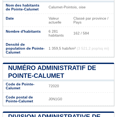
Nom des habitants
Calumet-Pointois, oise
de Pointe-Calumet
Date
Valeur
Classé par province /
actuelle
Pays
Nombre d'habitants
6 281
162 / 584
habitants
Densité de
population de Pointe-
1 359,5 hab/km²
(3 521,2 pop/sq mi)
Calumet
NUMÉRO ADMINISTRATIF DE
POINTE-CALUMET
Code de Pointe-
72020
Calumet
Code postal de
J0N1G0
Pointe-Calumet
DIVISION ADMINISTRATIVE DE