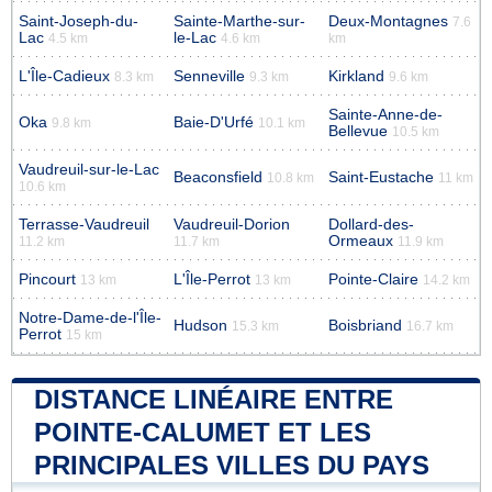
Saint-Joseph-du-
Sainte-Marthe-sur-
Deux-Montagnes
7.6
Lac
le-Lac
4.5 km
4.6 km
km
L'Île-Cadieux
Senneville
Kirkland
8.3 km
9.3 km
9.6 km
Sainte-Anne-de-
Oka
Baie-D'Urfé
9.8 km
10.1 km
Bellevue
10.5 km
Vaudreuil-sur-le-Lac
Beaconsfield
Saint-Eustache
10.8 km
11 km
10.6 km
Terrasse-Vaudreuil
Vaudreuil-Dorion
Dollard-des-
Ormeaux
11.2 km
11.7 km
11.9 km
Pincourt
L'Île-Perrot
Pointe-Claire
13 km
13 km
14.2 km
Notre-Dame-de-l'Île-
Hudson
Boisbriand
15.3 km
16.7 km
Perrot
15 km
DISTANCE LINÉAIRE ENTRE
POINTE-CALUMET ET LES
PRINCIPALES VILLES DU PAYS