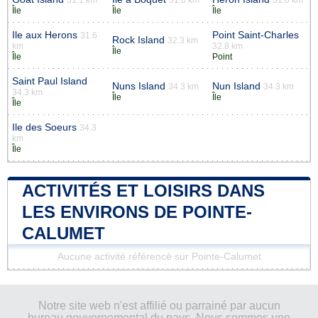
Île
Île
Île
Ile aux Herons
Point Saint-Charles
31.6
Rock Island
32.3 km
km
32.8 km
Île
Île
Point
Saint Paul Island
Nuns Island
Nun Island
34.3 km
34.3 km
34.3 km
Île
Île
Île
Ile des Soeurs
34.3
km
Île
ACTIVITÉS ET LOISIRS DANS
LES ENVIRONS DE POINTE-
CALUMET
Aucune activité référencé sur Pointe-Calumet
Notre site web n'est affilié ou parrainé par aucun
bureau gouvernemental du pays. Nous sommes une