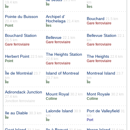
19.4 km
km
Île
Île
Îles
Pointe du Buisson
Archipel d’
Bouchard
21.5 km
Hochelaga
20.4 km
21.4 km
Gare ferroviaire
Point
Îles
Bouchard Station
Bellevue Station
22.1
Bellevue
22.1 km
21.5 km
km
Gare ferroviaire
Gare ferroviaire
Gare ferroviaire
The Heights Station
Herbert Point
The Heights
22.5 km
22.6 km
22.6 km
Point
Gare ferroviaire
Gare ferroviaire
Île de Montréal
Island of Montreal
Montreal Island
23.7
23.7
km
23.7 km
km
Île
Île
Île
Adirondack Junction
Mount Royal
Mont Royale
30.2 km
30.2 km
27.4 km
Colline
Colline
Jonction ferroviaire
Lalonde Island
Port de Valleyfield
30.9
31
Ile au Diable
30.3 km
km
km
Île
Île
Port
Goat Island
Ile à Boquet
Heron Island
31.1 km
31.6 km
31.6 km