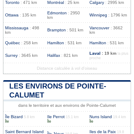
Toronto
: 471 km
Montréal
: 25 km
Calgary
: 2995 km
Edmonton
: 2950
Ottawa
: 135 km
Winnipeg
: 1796 km
km
Mississauga
: 498
Vancouver
: 3662
Brampton
: 501 km
km
km
Québec
: 258 km
Hamilton
: 531 km
Hamilton
: 531 km
Laval
: 19 km
la plus
Surrey
: 3645 km
Halifax
: 821 km
proche
Distance calculée à vol d'oiseau
LES ENVIRONS DE POINTE-
CALUMET
dans le territoire et aux environs de Pointe-Calumet
Île Bizard
Ile Perrot
Nuns Island
5.8 km
15.1 km
19.4 km
Île
Île
Île
Saint Bernard Island
Iles de la Paix
19.8
Île Jésus
19.5 km