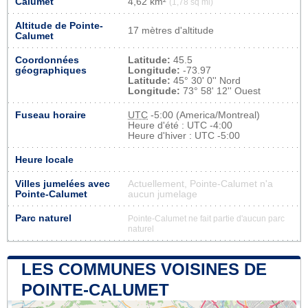
Calumet
4,62 km²
(1,78 sq mi)
Altitude de Pointe-
17 mètres d'altitude
Calumet
Coordonnées
Latitude:
45.5
géographiques
Longitude:
-73.97
Latitude:
45° 30' 0'' Nord
Longitude:
73° 58' 12'' Ouest
Fuseau horaire
UTC
-5:00 (America/Montreal)
Heure d'été : UTC -4:00
Heure d'hiver : UTC -5:00
Heure locale
Villes jumelées avec
Actuellement, Pointe-Calumet n'a
Pointe-Calumet
aucun jumelage
Parc naturel
Pointe-Calumet ne fait partie d'aucun parc
naturel
LES COMMUNES VOISINES DE
POINTE-CALUMET