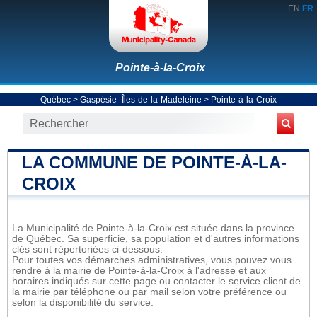
EN
FR
Pointe-à-la-Croix
Québec
>
Gaspésie–Îles-de-la-Madeleine
>
Pointe-à-la-Croix
LA COMMUNE DE POINTE-À-LA-
CROIX
La Municipalité de Pointe-à-la-Croix est située dans la province
de Québec. Sa superficie, sa population et d'autres informations
clés sont répertoriées ci-dessous.
Pour toutes vos démarches administratives, vous pouvez vous
rendre à la mairie de Pointe-à-la-Croix à l'adresse et aux
horaires indiqués sur cette page ou contacter le service client de
la mairie par téléphone ou par mail selon votre préférence ou
selon la disponibilité du service.