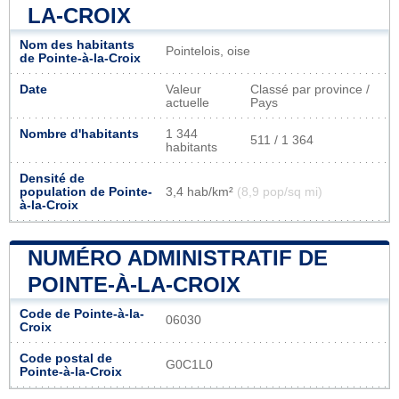
LA-CROIX
Nom des habitants
Pointelois, oise
de Pointe-à-la-Croix
Date
Valeur
Classé par province /
actuelle
Pays
Nombre d'habitants
1 344
511 / 1 364
habitants
Densité de
population de Pointe-
3,4 hab/km²
(8,9 pop/sq mi)
à-la-Croix
NUMÉRO ADMINISTRATIF DE
POINTE-À-LA-CROIX
Code de Pointe-à-la-
06030
Croix
Code postal de
G0C1L0
Pointe-à-la-Croix