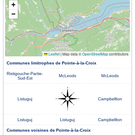
+
−
Leaflet
|
Map data ©
OpenStreetMap
contributors
Communes limitrophes de Pointe-à-la-Croix
Ristigouche-Partie-
McLeods
McLeods
Sud-Est
Listuguj
Campbellton
Listuguj
Listuguj
Campbellton
Communes voisines de Pointe-à-la-Croix