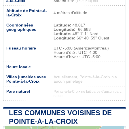
à-la-Croix
390,96 km²
(150,95 sq mi)
Altitude de Pointe-à-
4 mètres d'altitude
la-Croix
Coordonnées
Latitude:
48.017
géographiques
Longitude:
-66.683
Latitude:
48° 1' 1'' Nord
Longitude:
66° 40' 59'' Ouest
Fuseau horaire
UTC
-5:00 (America/Montreal)
Heure d'été : UTC -4:00
Heure d'hiver : UTC -5:00
Heure locale
Villes jumelées avec
Actuellement, Pointe-à-la-Croix n'a
Pointe-à-la-Croix
aucun jumelage
Parc naturel
Pointe-à-la-Croix ne fait partie d'aucun parc
naturel
LES COMMUNES VOISINES DE
POINTE-À-LA-CROIX