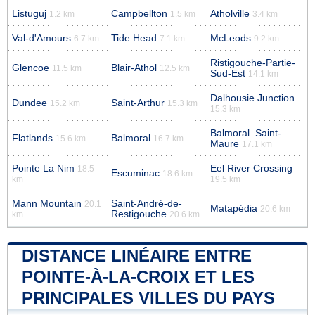
Listuguj
Campbellton
Atholville
1.2 km
1.5 km
3.4 km
Val-d'Amours
Tide Head
McLeods
6.7 km
7.1 km
9.2 km
Ristigouche-Partie-
Glencoe
Blair-Athol
11.5 km
12.5 km
Sud-Est
14.1 km
Dalhousie Junction
Dundee
Saint-Arthur
15.2 km
15.3 km
15.3 km
Balmoral–Saint-
Flatlands
Balmoral
15.6 km
16.7 km
Maure
17.1 km
Pointe La Nim
Eel River Crossing
18.5
Escuminac
18.6 km
km
19.5 km
Mann Mountain
Saint-André-de-
20.1
Matapédia
20.6 km
Restigouche
km
20.6 km
DISTANCE LINÉAIRE ENTRE
POINTE-À-LA-CROIX ET LES
PRINCIPALES VILLES DU PAYS