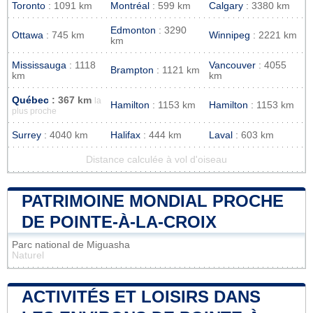
Toronto
: 1091 km
Montréal
: 599 km
Calgary
: 3380 km
Edmonton
: 3290
Ottawa
: 745 km
Winnipeg
: 2221 km
km
Mississauga
: 1118
Vancouver
: 4055
Brampton
: 1121 km
km
km
Québec
: 367 km
la
Hamilton
: 1153 km
Hamilton
: 1153 km
plus proche
Surrey
: 4040 km
Halifax
: 444 km
Laval
: 603 km
Distance calculée à vol d'oiseau
PATRIMOINE MONDIAL PROCHE
DE POINTE-À-LA-CROIX
Parc national de Miguasha
Naturel
ACTIVITÉS ET LOISIRS DANS