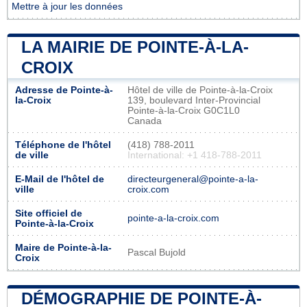
Mettre à jour les données
LA MAIRIE DE POINTE-À-LA-
CROIX
Adresse de Pointe-à-
Hôtel de ville de Pointe-à-la-Croix
la-Croix
139, boulevard Inter-Provincial
Pointe-à-la-Croix G0C1L0
Canada
Téléphone de l'hôtel
(418) 788-2011
de ville
International: +1 418-788-2011
E-Mail de l'hôtel de
directeurgeneral@pointe-a-la-
ville
croix.com
Site officiel de
pointe-a-la-croix.com
Pointe-à-la-Croix
Maire de Pointe-à-la-
Pascal Bujold
Croix
DÉMOGRAPHIE DE POINTE-À-