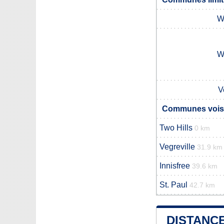
W
W
V
Communes voisin
Two Hills
0 km
Vegreville
31.9 km
Innisfree
39.6 km
St. Paul
42.7 km
DISTANCE