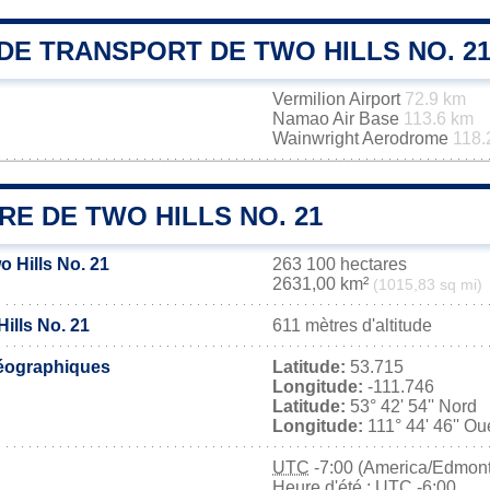
DE TRANSPORT DE TWO HILLS NO. 2
Vermilion Airport
72.9 km
Namao Air Base
113.6 km
Wainwright Aerodrome
118.
RE DE TWO HILLS NO. 21
o Hills No. 21
263 100 hectares
2631,00 km²
(1015,83 sq mi)
Hills No. 21
611 mètres d'altitude
éographiques
Latitude:
53.715
Longitude:
-111.746
Latitude:
53° 42' 54'' Nord
Longitude:
111° 44' 46'' Ou
UTC
-7:00 (America/Edmon
Heure d'été : UTC -6:00