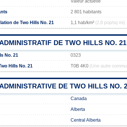
Valeur actuelle
ants
2 801 habitants
ation de Two Hills No. 21
1,1 hab/km²
(2,8 pop/sq mi)
DMINISTRATIF DE TWO HILLS NO. 21
ls No. 21
0323
wo Hills No. 21
T0B 4K0
(Une autre commun
 ADMINISTRATIVE DE TWO HILLS NO. 
Canada
Alberta
Central Alberta