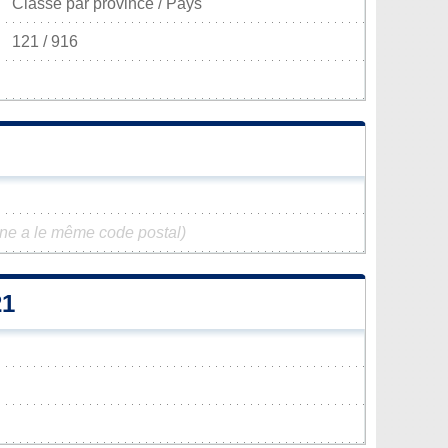
Classé par province / Pays
121 / 916
e a le même code postal)
21