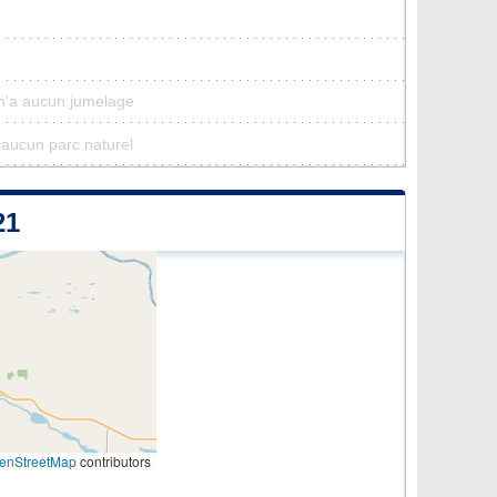
 n'a aucun jumelage
d'aucun parc naturel
21
enStreetMap
contributors