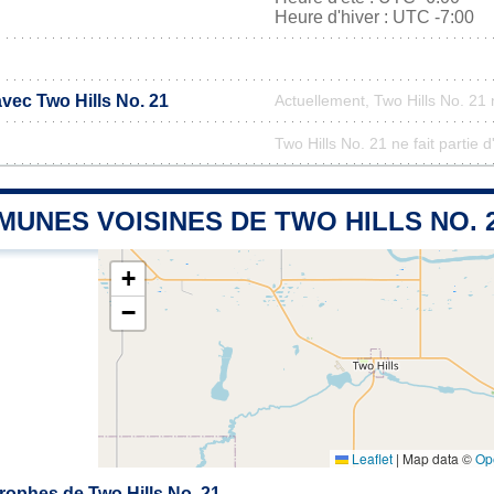
Heure d'hiver : UTC -7:00
avec Two Hills No. 21
Actuellement, Two Hills No. 21
Two Hills No. 21 ne fait partie 
UNES VOISINES DE TWO HILLS NO. 
+
−
Leaflet
|
Map data ©
Op
ophes de Two Hills No. 21