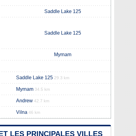
Saddle Lake 125
Saddle Lake 125
Myrnam
Saddle Lake 125
29.3 km
Myrnam
34.5 km
Andrew
42.7 km
Vilna
46 km
ET LES PRINCIPALES VILLES