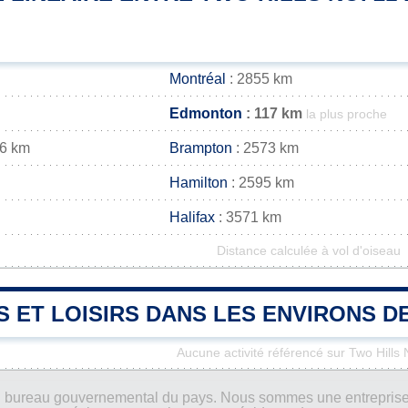
Montréal
: 2855 km
Edmonton
: 117 km
la plus proche
86 km
Brampton
: 2573 km
Hamilton
: 2595 km
Halifax
: 3571 km
Distance calculée à vol d'oiseau
S ET LOISIRS DANS LES ENVIRONS DE
Aucune activité référencé sur Two Hills 
ucun bureau gouvernemental du pays. Nous sommes une entreprise