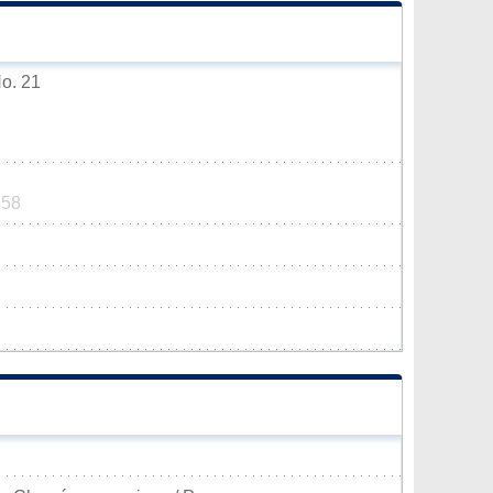
No. 21
358