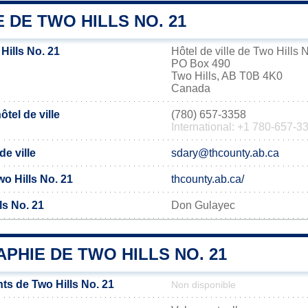
E DE TWO HILLS NO. 21
Hills No. 21
Hôtel de ville de Two Hills 
PO Box 490
Two Hills, AB T0B 4K0
Canada
tel de ville
(780) 657-3358
International: +1 780-657-3
de ville
sdary@thcounty.ab.ca
Two Hills No. 21
thcounty.ab.ca/
ls No. 21
Don Gulayec
HIE DE TWO HILLS NO. 21
ts de Two Hills No. 21
Non disponible