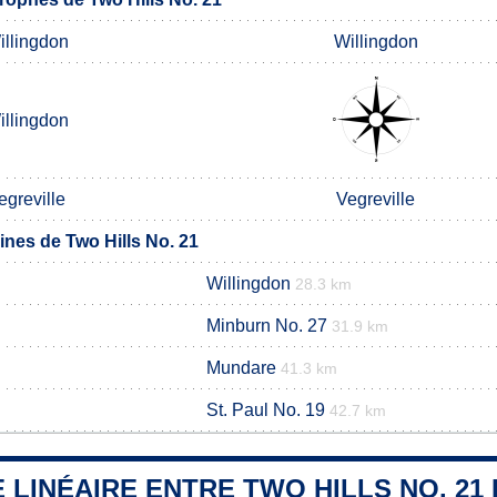
illingdon
Willingdon
illingdon
egreville
Vegreville
es de Two Hills No. 21
Willingdon
28.3 km
Minburn No. 27
31.9 km
Mundare
41.3 km
St. Paul No. 19
42.7 km
 LINÉAIRE ENTRE TWO HILLS NO. 21 