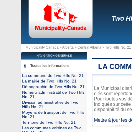
Two Hi
Municipality Canada >
Alberta
>
Central Alberta
>
Two Hills No. 21
NAVIGATION GÉNÉRALE
LA COMMU
Toutes les informations
La commune de Two Hills No. 21
La mairie de Two Hills No. 21
Démographie de Two Hills No. 21
La Municipal distr
Numéro administratif de Two Hills
clés sont répertor
No. 21
Pour toutes vos dé
Division administrative de Two
indiqués sur cette
Hills No. 21
disponibilité du se
Moyens de transport de Two Hills
No. 21
Mettre à jour les 
Territoire de Two Hills No. 21
Les communes voisines de Two