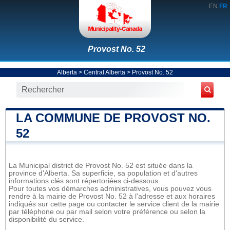
EN
FR
Provost No. 52
Alberta
>
Central Alberta
>
Provost No. 52
LA COMMUNE DE PROVOST NO.
52
La Municipal district de Provost No. 52 est située dans la
province d'Alberta. Sa superficie, sa population et d'autres
informations clés sont répertoriées ci-dessous.
Pour toutes vos démarches administratives, vous pouvez vous
rendre à la mairie de Provost No. 52 à l'adresse et aux horaires
indiqués sur cette page ou contacter le service client de la mairie
par téléphone ou par mail selon votre préférence ou selon la
disponibilité du service.