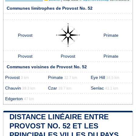
Communes limitrophes de Provost No. 52
Provost
Primate
Provost
Provost
Primate
Communes voisines de Provost No. 52
Provost
Primate
Eye Hill
0 km
32.7 km
34.5 km
Chauvin
Czar
Senlac
39.3 km
39.7 km
41.1 km
Edgerton
47 km
DISTANCE LINÉAIRE ENTRE
PROVOST NO. 52 ET LES
PRINCIPALES VILLES DU PAYS