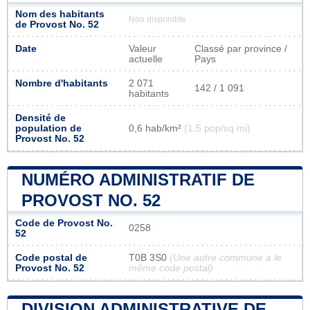
Nom des habitants
Non disponible
de Provost No. 52
Date
Valeur
Classé par province /
actuelle
Pays
Nombre d'habitants
2 071
142 / 1 091
habitants
Densité de
population de
0,6 hab/km²
(1,5 pop/sq mi)
Provost No. 52
NUMÉRO ADMINISTRATIF DE
PROVOST NO. 52
Code de Provost No.
0258
52
Code postal de
T0B 3S0
(Une autre commune a le
Provost No. 52
même code postal)
DIVISION ADMINISTRATIVE DE