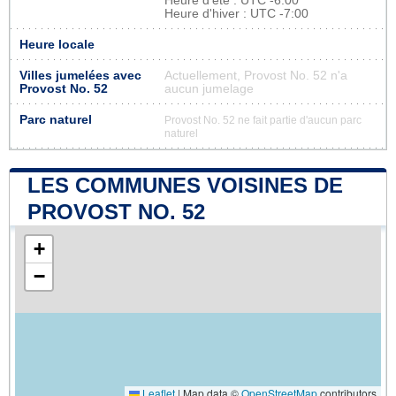
Heure d'été : UTC -6:00
Heure d'hiver : UTC -7:00
Heure locale
Villes jumelées avec
Actuellement, Provost No. 52 n'a
Provost No. 52
aucun jumelage
Parc naturel
Provost No. 52 ne fait partie d'aucun parc
naturel
LES COMMUNES VOISINES DE
PROVOST NO. 52
+
−
Leaflet
|
Map data ©
OpenStreetMap
contributors