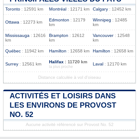
Toronto
: 12591 km
Montréal
: 12171 km
Calgary
: 12452 km
Edmonton
: 12179
Winnipeg
: 12485
Ottawa
: 12273 km
km
km
Mississauga
: 12616
Brampton
: 12612
Vancouver
: 12548
km
km
km
Québec
: 11942 km
Hamilton
: 12658 km
Hamilton
: 12658 km
Halifax
: 11720 km
Surrey
: 12561 km
Laval
: 12170 km
la plus proche
Distance calculée à vol d'oiseau
ACTIVITÉS ET LOISIRS DANS
LES ENVIRONS DE PROVOST
NO. 52
Aucune activité référencé sur Provost No. 52