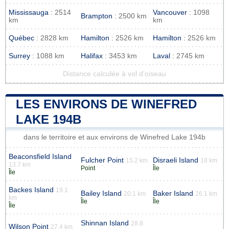
Mississauga
: 2514
Vancouver
: 1098
Brampton
: 2500 km
km
km
Québec
: 2828 km
Hamilton
: 2526 km
Hamilton
: 2526 km
Surrey
: 1088 km
Halifax
: 3453 km
Laval
: 2745 km
Distance calculée à vol d'oiseau
LES ENVIRONS DE WINEFRED
LAKE 194B
dans le territoire et aux environs de Winefred Lake 194b
Beaconsfield Island
Fulcher Point
Disraeli Island
15.2 km
18 km
13.7 km
Point
Île
Île
Backes Island
19.1
Bailey Island
Baker Island
20.1 km
26.1 km
km
Île
Île
Île
Shinnan Island
28.8
Wilson Point
27.4 km