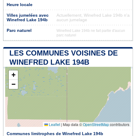
Heure locale
Villes jumelées avec
Actuellement, Winefred Lake 194b n'a
Winefred Lake 194b
aucun jumelage
Parc naturel
Winefred Lake 194b ne fait partie d'aucun
parc naturel
LES COMMUNES VOISINES DE
WINEFRED LAKE 194B
+
−
Leaflet
|
Map data ©
OpenStreetMap
contributors
Communes limitrophes de Winefred Lake 194b