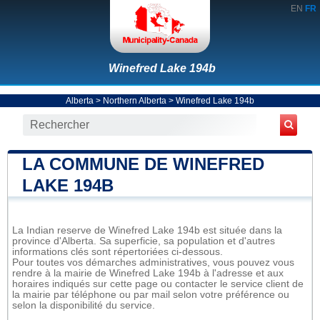
EN
FR
Winefred Lake 194b
Alberta
>
Northern Alberta
>
Winefred Lake 194b
LA COMMUNE DE WINEFRED
LAKE 194B
La Indian reserve de Winefred Lake 194b est située dans la
province d'Alberta. Sa superficie, sa population et d'autres
informations clés sont répertoriées ci-dessous.
Pour toutes vos démarches administratives, vous pouvez vous
rendre à la mairie de Winefred Lake 194b à l'adresse et aux
horaires indiqués sur cette page ou contacter le service client de
la mairie par téléphone ou par mail selon votre préférence ou
selon la disponibilité du service.