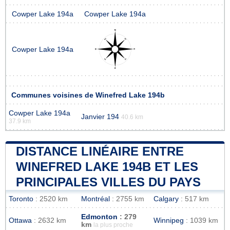
Cowper Lake 194a
Cowper Lake 194a
Cowper Lake 194a
Communes voisines de Winefred Lake 194b
Cowper Lake 194a
Janvier 194
40.6 km
37.9 km
DISTANCE LINÉAIRE ENTRE
WINEFRED LAKE 194B ET LES
PRINCIPALES VILLES DU PAYS
Toronto
: 2520 km
Montréal
: 2755 km
Calgary
: 517 km
Edmonton
: 279
Ottawa
: 2632 km
Winnipeg
: 1039 km
km
la plus proche