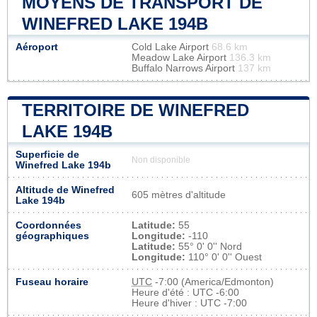
MOYENS DE TRANSPORT DE
WINEFRED LAKE 194B
Aéroport
Cold Lake Airport
68.6 km
Meadow Lake Airport
136.3 km
Buffalo Narrows Airport
137 km
TERRITOIRE DE WINEFRED
LAKE 194B
Superficie de
Non disponible
Winefred Lake 194b
Altitude de Winefred
605 mètres d'altitude
Lake 194b
Coordonnées
Latitude:
55
géographiques
Longitude:
-110
Latitude:
55° 0' 0'' Nord
Longitude:
110° 0' 0'' Ouest
Fuseau horaire
UTC
-7:00 (America/Edmonton)
Heure d'été : UTC -6:00
Heure d'hiver : UTC -7:00