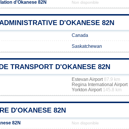
lation d'Okanese 82N
Non disponible
 ADMINISTRATIVE D'OKANESE 82N
Canada
Saskatchewan
DE TRANSPORT D'OKANESE 82N
Estevan Airport
87.9 km
Regina International Airport
Yorkton Airport
145.8 km
RE D'OKANESE 82N
anese 82N
Non disponible