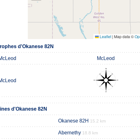
Leaflet
|
Map data ©
Op
rophes d'Okanese 82N
McLeod
McLeod
McLeod
ines d'Okanese 82N
Okanese 82H
15.2 km
Abernethy
18.8 km