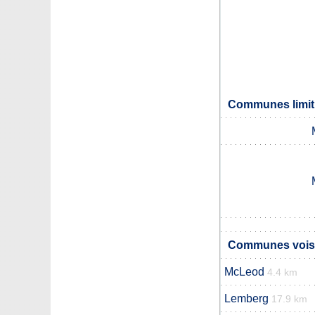
Communes limit
Communes vois
McLeod
4.4 km
Lemberg
17.9 km