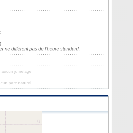
t
)
ver ne diffèrent pas de l'heure standard.
a aucun jumelage
ucun parc naturel