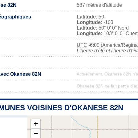
ese 82N
587 mètres d'altitude
éographiques
Latitude:
50
Longitude:
-103
Latitude:
50° 0' 0'' Nord
Longitude:
103° 0' 0'' Oues
UTC
-6:00 (America/Regina
L'heure d'été et l'heure d'hi
 avec Okanese 82N
Actuellement, Okanese 82N n'
Okanese 82N ne fait partie d'a
MUNES VOISINES D'OKANESE 82N
+
−