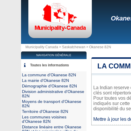
Okane
Municipality Canada >
Saskatchewan
>
Okanese 82N
NAVIGATION GÉNÉRALE
LA COMM
Toutes les informations
La commune d'Okanese 82N
La mairie d'Okanese 82N
Démographie d'Okanese 82N
La Indian reserve
Division administrative d'Okanese
clés sont répertor
82N
Pour toutes vos d
Moyens de transport d'Okanese
indiqués sur cette
82N
disponibilité du se
Territoire d'Okanese 82N
Les communes voisines
Mettre à jour les 
d'Okanese 82N
Distance linéaire entre Okanese