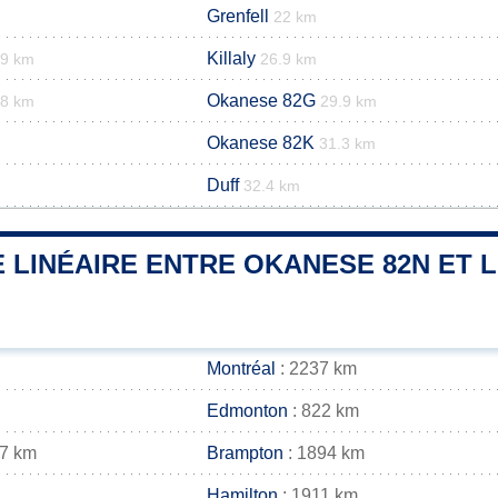
Grenfell
22 km
Killaly
.9 km
26.9 km
Okanese 82G
.8 km
29.9 km
Okanese 82K
31.3 km
Duff
m
32.4 km
 LINÉAIRE ENTRE OKANESE 82N ET L
Montréal
: 2237 km
Edmonton
: 822 km
07 km
Brampton
: 1894 km
Hamilton
: 1911 km