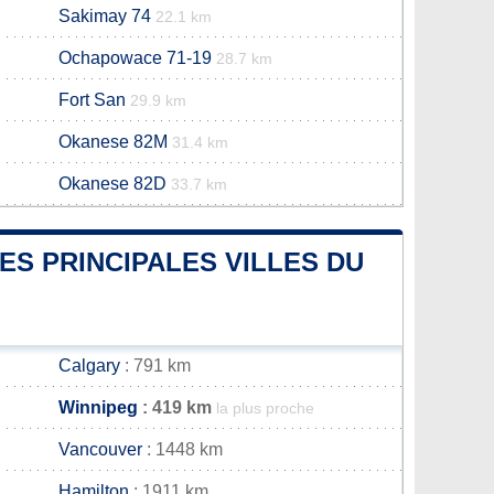
Sakimay 74
22.1 km
Ochapowace 71-19
28.7 km
Fort San
29.9 km
Okanese 82M
31.4 km
Okanese 82D
33.7 km
ES PRINCIPALES VILLES DU
Calgary
: 791 km
Winnipeg
: 419 km
la plus proche
Vancouver
: 1448 km
Hamilton
: 1911 km