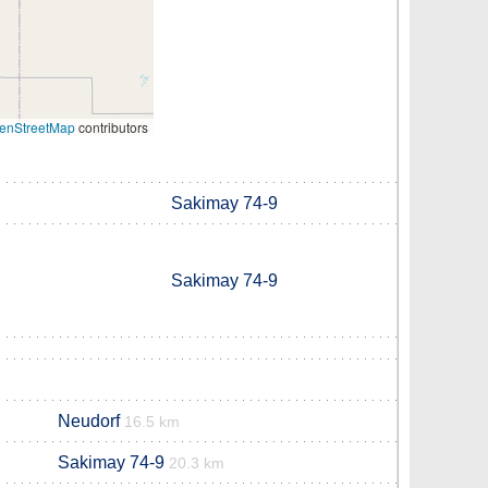
enStreetMap
contributors
Sakimay 74-9
Sakimay 74-9
Neudorf
16.5 km
Sakimay 74-9
20.3 km