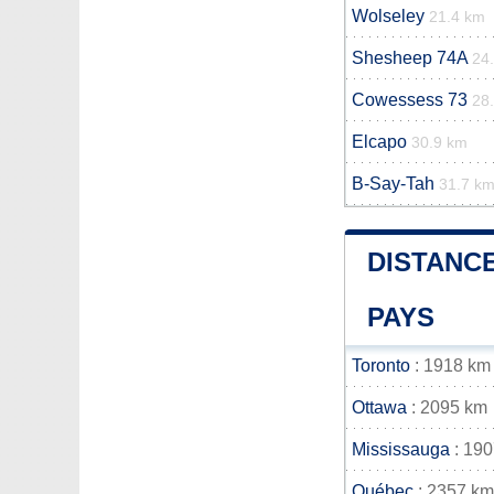
Wolseley
21.4 km
Shesheep 74A
24
Cowessess 73
28
Elcapo
30.9 km
B-Say-Tah
31.7 k
DISTANCE
PAYS
Toronto
: 1918 km
Ottawa
: 2095 km
Mississauga
: 19
Québec
: 2357 km