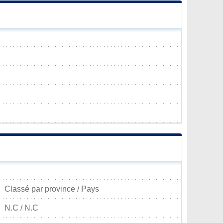
Classé par province / Pays
N.C / N.C