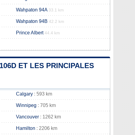
Wahpaton 94A
33.1 km
Wahpaton 94B
42.2 km
Prince Albert
44.4 km
106D ET LES PRINCIPALES
Calgary
: 593 km
Winnipeg
: 705 km
Vancouver
: 1262 km
Hamilton
: 2206 km