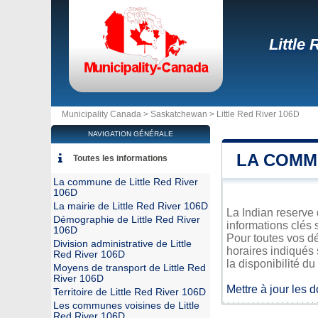
Little
Municipality Canada >
Saskatchewan
>
Little Red River 106D
NAVIGATION GÉNÉRALE
LA COMMU
Toutes les informations
La commune de Little Red River
106D
La mairie de Little Red River 106D
La Indian reserve 
Démographie de Little Red River
informations clés 
106D
Pour toutes vos d
Division administrative de Little
horaires indiqués 
Red River 106D
la disponibilité du
Moyens de transport de Little Red
River 106D
Mettre à jour les 
Territoire de Little Red River 106D
Les communes voisines de Little
Red River 106D