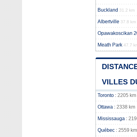
Buckland
31.2 km
Albertville
37.8 km
Opawakoscikan 2
Meath Park
47.7 k
DISTANCE
VILLES D
Toronto
: 2205 km
Ottawa
: 2338 km
Mississauga
: 21
Québec
: 2559 km