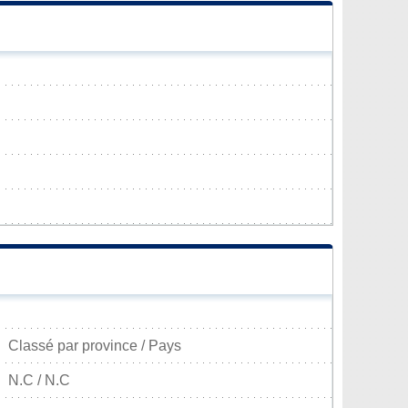
Classé par province / Pays
N.C / N.C