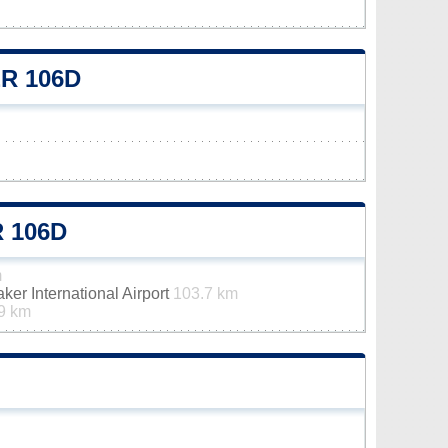
ER 106D
 106D
m
er International Airport
103.7 km
9 km