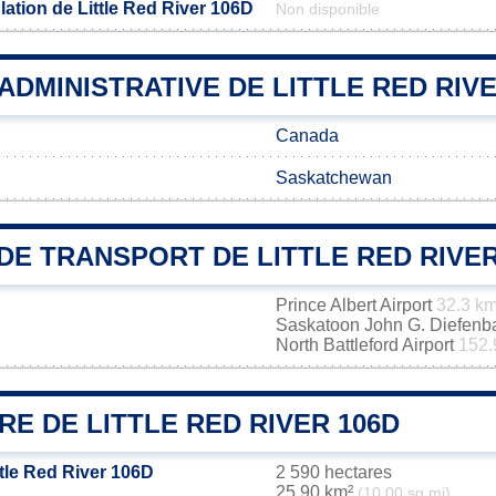
ation de Little Red River 106D
Non disponible
 ADMINISTRATIVE DE LITTLE RED RIV
Canada
Saskatchewan
E TRANSPORT DE LITTLE RED RIVER
Prince Albert Airport
32.3 k
Saskatoon John G. Diefenbak
North Battleford Airport
152.
RE DE LITTLE RED RIVER 106D
ttle Red River 106D
2 590 hectares
25,90 km²
(10,00 sq mi)