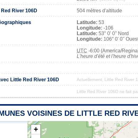
le Red River 106D
504 mètres d'altitude
éographiques
Latitude:
53
Longitude:
-106
Latitude:
53° 0' 0'' Nord
Longitude:
106° 0' 0'' Oues
UTC
-6:00 (America/Regina
L'heure d'été et l'heure d'hi
avec Little Red River 106D
Actuellement, Little Red River
Little Red River 106D ne fait pa
UNES VOISINES DE LITTLE RED RIVE
+