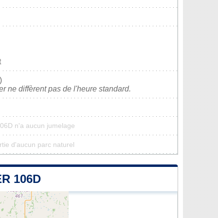
t
)
ver ne diffèrent pas de l'heure standard.
 106D n'a aucun jumelage
rtie d'aucun parc naturel
R 106D