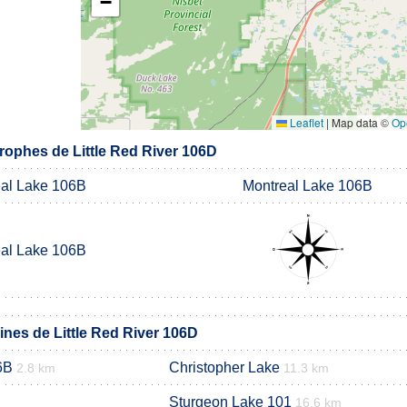
−
Leaflet
|
Map data ©
Op
ophes de Little Red River 106D
al Lake 106B
Montreal Lake 106B
al Lake 106B
es de Little Red River 106D
6B
Christopher Lake
2.8 km
11.3 km
Sturgeon Lake 101
16.6 km