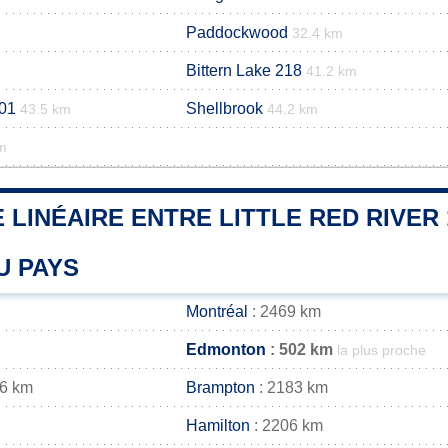
Paddockwood
32.4 km
Bittern Lake 218
41.2 km
01
Shellbrook
43.5 km
44.2 km
m
 LINÉAIRE ENTRE LITTLE RED RIVER 
U PAYS
Montréal
: 2469 km
Edmonton
: 502 km
la plus proche
96 km
Brampton
: 2183 km
Hamilton
: 2206 km