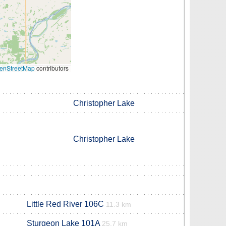
enStreetMap
contributors
Christopher Lake
Christopher Lake
Little Red River 106C
11.3 km
Sturgeon Lake 101A
25.7 km