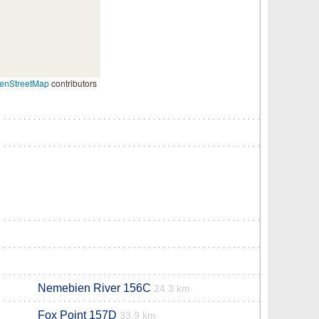
enStreetMap
contributors
Nemebien River 156C
24.3 km
Fox Point 157D
33.9 km