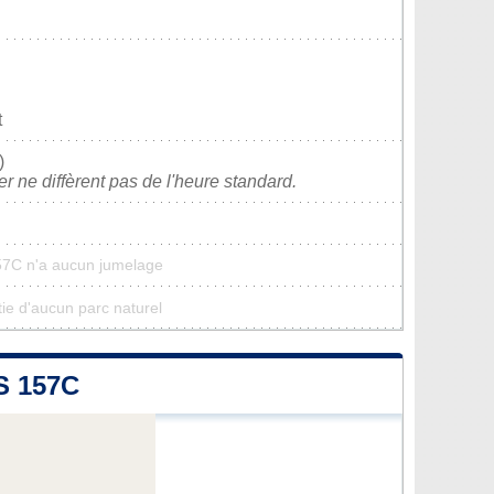
t
)
ver ne diffèrent pas de l'heure standard.
57C n'a aucun jumelage
ie d'aucun parc naturel
 157C