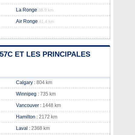
La Ronge
38.9 km
Air Ronge
41.4 km
57C ET LES PRINCIPALES
Calgary
: 804 km
Winnipeg
: 735 km
Vancouver
: 1448 km
Hamilton
: 2172 km
Laval
: 2368 km