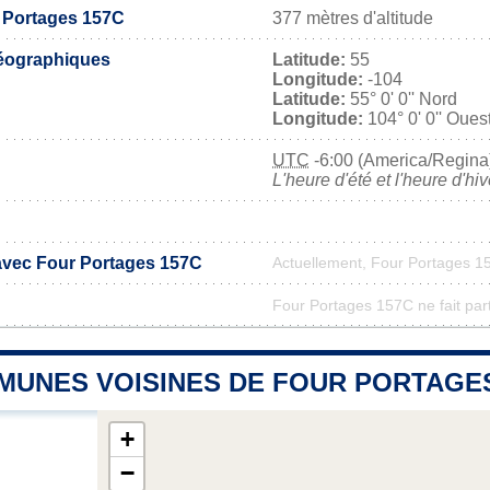
r Portages 157C
377 mètres d'altitude
éographiques
Latitude:
55
Longitude:
-104
Latitude:
55° 0' 0'' Nord
Longitude:
104° 0' 0'' Oues
UTC
-6:00 (America/Regina
L'heure d'été et l'heure d'hi
 avec Four Portages 157C
Actuellement, Four Portages 1
Four Portages 157C ne fait part
MUNES VOISINES DE FOUR PORTAGES
+
−