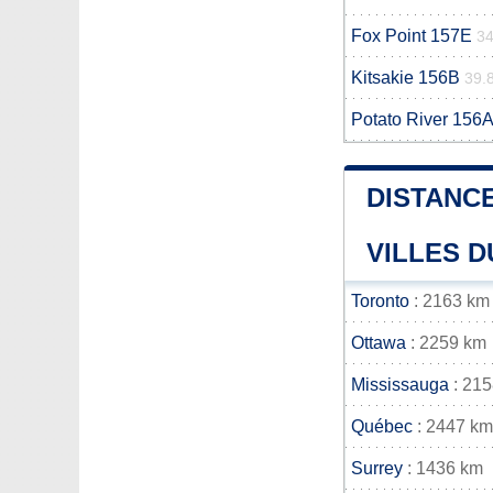
Fox Point 157E
34
Kitsakie 156B
39.
Potato River 156A
DISTANCE
VILLES D
Toronto
: 2163 km
Ottawa
: 2259 km
Mississauga
: 21
Québec
: 2447 km
Surrey
: 1436 km