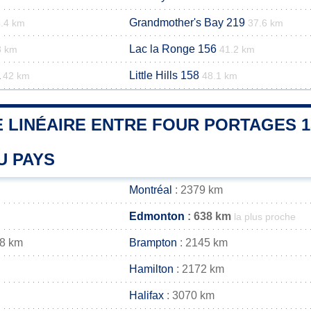
Grandmother's Bay 219
.4 km
37.6 km
Lac la Ronge 156
8 km
41.2 km
Little Hills 158
42 km
48.1 km
 LINÉAIRE ENTRE FOUR PORTAGES 1
U PAYS
Montréal
: 2379 km
Edmonton
: 638 km
la plus proche
58 km
Brampton
: 2145 km
Hamilton
: 2172 km
Halifax
: 3070 km