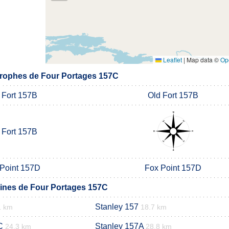
Leaflet
|
Map data ©
Op
rophes de Four Portages 157C
 Fort 157B
Old Fort 157B
 Fort 157B
Point 157D
Fox Point 157D
nes de Four Portages 157C
Stanley 157
1 km
18.7 km
C
Stanley 157A
24.3 km
28.8 km