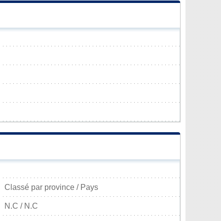
Classé par province / Pays
N.C / N.C