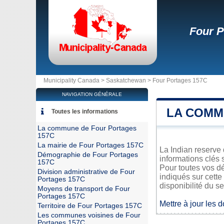
Four P
Municipality Canada >
Saskatchewan
>
Four Portages 157C
NAVIGATION GÉNÉRALE
LA COMM
Toutes les informations
La commune de Four Portages
157C
La mairie de Four Portages 157C
La Indian reserve
Démographie de Four Portages
informations clés 
157C
Pour toutes vos d
Division administrative de Four
indiqués sur cette
Portages 157C
disponibilité du se
Moyens de transport de Four
Portages 157C
Mettre à jour les 
Territoire de Four Portages 157C
Les communes voisines de Four
Portages 157C