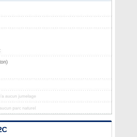
t
ton)
 n'a aucun jumelage
d'aucun parc naturel
2C