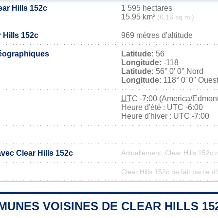
ear Hills 152c
1 595 hectares
15,95 km²
(6,16 sq mi)
 Hills 152c
969 mètres d'altitude
éographiques
Latitude:
56
Longitude:
-118
Latitude:
56° 0' 0'' Nord
Longitude:
118° 0' 0'' Oues
UTC
-7:00 (America/Edmon
Heure d'été : UTC -6:00
Heure d'hiver : UTC -7:00
avec Clear Hills 152c
Actuellement, Clear Hills 152c
Clear Hills 152c ne fait partie 
UNES VOISINES DE CLEAR HILLS 15