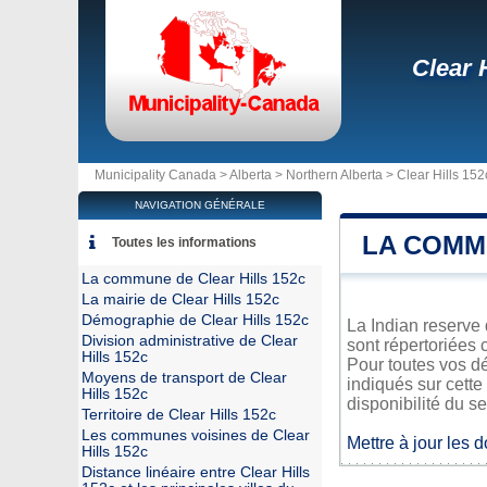
Clear 
Municipality Canada >
Alberta
>
Northern Alberta
>
Clear Hills 152
NAVIGATION GÉNÉRALE
LA COMM
Toutes les informations
La commune de Clear Hills 152c
La mairie de Clear Hills 152c
Démographie de Clear Hills 152c
La Indian reserve 
Division administrative de Clear
sont répertoriées 
Hills 152c
Pour toutes vos dé
Moyens de transport de Clear
indiqués sur cette
Hills 152c
disponibilité du se
Territoire de Clear Hills 152c
Les communes voisines de Clear
Mettre à jour les 
Hills 152c
Distance linéaire entre Clear Hills