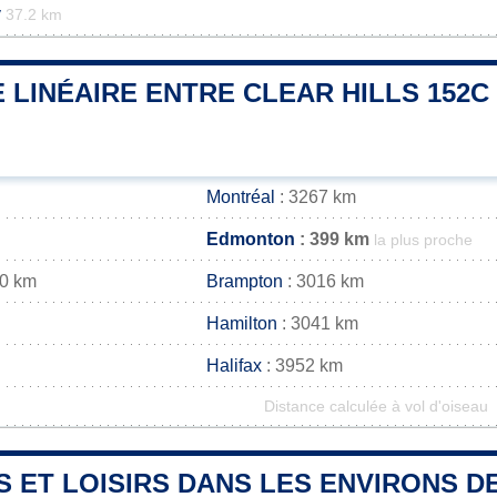
y
37.2 km
 LINÉAIRE ENTRE CLEAR HILLS 152C 
Montréal
: 3267 km
Edmonton
: 399 km
la plus proche
30 km
Brampton
: 3016 km
Hamilton
: 3041 km
Halifax
: 3952 km
Distance calculée à vol d'oiseau
S ET LOISIRS DANS LES ENVIRONS D