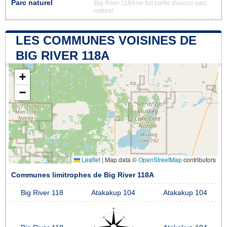
Parc naturel
Big River 118A ne fait partie d'aucun parc
naturel
LES COMMUNES VOISINES DE
BIG RIVER 118A
+
−
Leaflet
|
Map data ©
OpenStreetMap
contributors
Communes limitrophes de Big River 118A
Big River 118
Atakakup 104
Atakakup 104