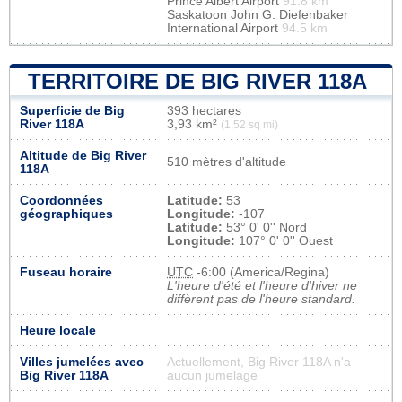
Prince Albert Airport
91.8 km
Saskatoon John G. Diefenbaker
International Airport
94.5 km
TERRITOIRE DE BIG RIVER 118A
Superficie de Big
393 hectares
River 118A
3,93 km²
(1,52 sq mi)
Altitude de Big River
510 mètres d'altitude
118A
Coordonnées
Latitude:
53
géographiques
Longitude:
-107
Latitude:
53° 0' 0'' Nord
Longitude:
107° 0' 0'' Ouest
Fuseau horaire
UTC
-6:00 (America/Regina)
L'heure d'été et l'heure d'hiver ne
diffèrent pas de l'heure standard.
Heure locale
Villes jumelées avec
Actuellement, Big River 118A n'a
Big River 118A
aucun jumelage