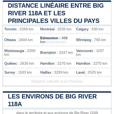
DISTANCE LINÉAIRE ENTRE BIG
RIVER 118A ET LES
PRINCIPALES VILLES DU PAYS
Toronto
: 2269 km
Montréal
: 2535 km
Calgary
: 530 km
Edmonton
: 436
Ottawa
: 2404 km
Winnipeg
: 766 km
km
la plus proche
Mississauga
: 2260
Vancouver
: 1197
Brampton
: 2247 km
km
km
Québec
: 2626 km
Hamilton
: 2270 km
Hamilton
: 2270 km
Surrey
: 1183 km
Halifax
: 3259 km
Laval
: 2525 km
Distance calculée à vol d'oiseau
LES ENVIRONS DE BIG RIVER
118A
dans le territoire et aux environs de Big River 118A