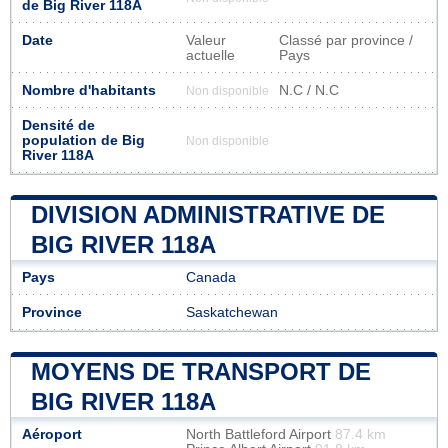
de Big River 118A
Date
Valeur
Classé par province /
actuelle
Pays
Nombre d'habitants
N.C / N.C
Non disponible
Densité de
population de Big
Non disponible
River 118A
DIVISION ADMINISTRATIVE DE
BIG RIVER 118A
Pays
Canada
Province
Saskatchewan
MOYENS DE TRANSPORT DE
BIG RIVER 118A
Aéroport
North Battleford Airport
87.4 km