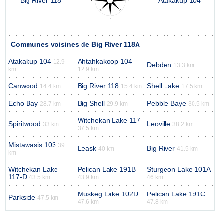
Big River 118
Atakakup 104
Communes voisines de Big River 118A
Atakakup 104
Ahtahkakoop 104
12.9
Debden
13.3 km
km
12.9 km
Canwood
Big River 118
Shell Lake
14.4 km
15.4 km
17.5 km
Echo Bay
Big Shell
Pebble Baye
28.7 km
29.9 km
30.5 km
Witchekan Lake 117
Spiritwood
Leoville
33 km
38.2 km
37.5 km
Mistawasis 103
39
Leask
Big River
40 km
41.5 km
km
Witchekan Lake
Pelican Lake 191B
Sturgeon Lake 101A
117-D
43.5 km
43.9 km
46 km
Muskeg Lake 102D
Pelican Lake 191C
Parkside
47.5 km
47.6 km
47.8 km