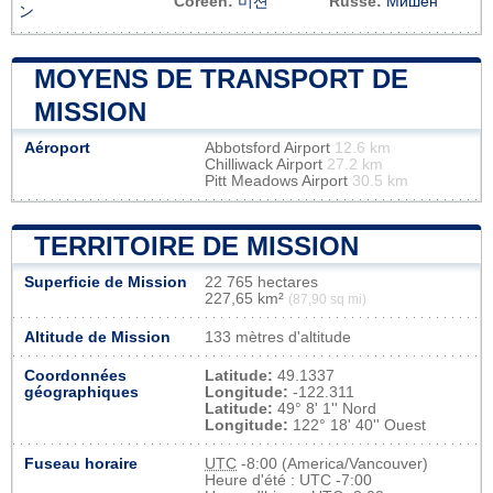
Coréen:
미션
Russe:
Мишен
ン
MOYENS DE TRANSPORT DE
MISSION
Aéroport
Abbotsford Airport
12.6 km
Chilliwack Airport
27.2 km
Pitt Meadows Airport
30.5 km
TERRITOIRE DE MISSION
Superficie de Mission
22 765 hectares
227,65 km²
(87,90 sq mi)
Altitude de Mission
133 mètres d'altitude
Coordonnées
Latitude:
49.1337
géographiques
Longitude:
-122.311
Latitude:
49° 8' 1'' Nord
Longitude:
122° 18' 40'' Ouest
Fuseau horaire
UTC
-8:00 (America/Vancouver)
Heure d'été : UTC -7:00