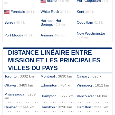
Blaine
Port Coquitlam
37.8 km
38 km
km
Ferndale
White Rock
Kent
39.1 km
39.8 km
39.9 km
Harrison Hot
Surrey
Coquitlam
40.4 km
41.1 km
Springs
40.8 km
New Westminster
Port Moody
Anmore
42.7 km
44.5 km
45.4 km
DISTANCE LINÉAIRE ENTRE
MISSION ET LES PRINCIPALES
VILLES DU PAYS
Toronto
: 3302 km
Montréal
: 3630 km
Calgary
: 626 km
Ottawa
: 3489 km
Edmonton
: 784 km
Winnipeg
: 1812 km
Mississauga
: 3289
Brampton
: 3277 km
Vancouver
: 60 km
km
Québec
: 3744 km
Hamilton
: 3290 km
Hamilton
: 3290 km