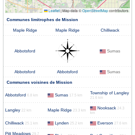
Leaflet
|
Map data ©
OpenStreetMap
contributors
Communes limitrophes de Mission
Maple Ridge
Maple Ridge
Chilliwack
Abbotsford
Sumas
Abbotsford
Abbotsford
Sumas
Communes voisines de Mission
Township of Langley
Abbotsford
Sumas
6.8 km
17.5 km
21.6 km
Nooksack
24.3
Langley
Maple Ridge
22 km
23.3 km
km
Chilliwack
Lynden
Everson
25.1 km
25.2 km
27.6 km
Pitt Meadows
29.7