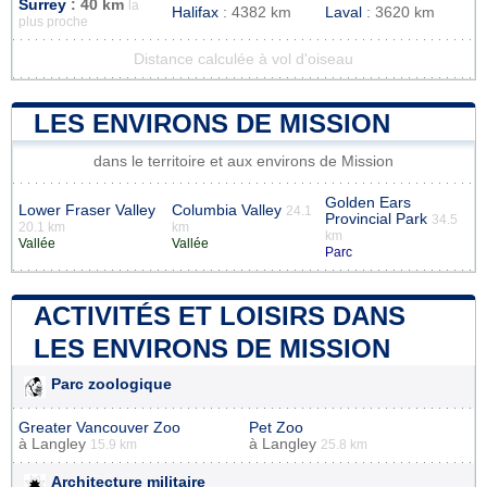
Surrey
: 40 km
la
Halifax
: 4382 km
Laval
: 3620 km
plus proche
Distance calculée à vol d'oiseau
LES ENVIRONS DE MISSION
dans le territoire et aux environs de Mission
Golden Ears
Lower Fraser Valley
Columbia Valley
24.1
Provincial Park
34.5
20.1 km
km
km
Vallée
Vallée
Parc
ACTIVITÉS ET LOISIRS DANS
LES ENVIRONS DE MISSION
Parc zoologique
Greater Vancouver Zoo
Pet Zoo
à
Langley
à
Langley
15.9 km
25.8 km
Architecture militaire