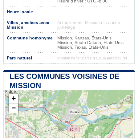
Heure d'hiver : UTC -8:00
Heure locale
Villes jumelées avec
Actuellement, Mission n'a aucun
Mission
jumelage
Commune homonyme
Mission, Kansas, États-Unis
Mission, South Dakota, États-Unis
Mission, Texas, États-Unis
Parc naturel
Mission ne fait partie d'aucun parc naturel
LES COMMUNES VOISINES DE
MISSION
+
−