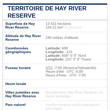
TERRITOIRE DE HAY RIVER
RESERVE
Superficie de Hay
13 421 hectares
River Reserve
134,21 km²
(51,82 sq mi)
Altitude de Hay River
160 mètres d'altitude
Reserve
Coordonnées
Latitude:
608
géographiques
Longitude:
-115
Latitude:
608° 0' 0'' Nord
Longitude:
115° 0' 0'' Ouest
Fuseau horaire
UTC
-7:00 (America/Yellowknife)
Heure d'été : UTC -6:00
Heure d'hiver : UTC -7:00
Heure locale
Villes jumelées avec
Actuellement, Hay River Reserve n'a
Hay River Reserve
aucun jumelage
Parc naturel
Hay River Reserve ne fait partie d'aucun
parc naturel