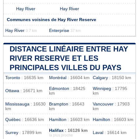
Hay River
Hay River
Communes voisines de Hay River Reserve
Hay River
Enterprise
0.7 km
37 km
DISTANCE LINÉAIRE ENTRE HAY
RIVER RESERVE ET LES
PRINCIPALES VILLES DU PAYS
Toronto
: 16635 km
Montréal
: 16604 km
Calgary
: 18150 km
Edmonton
: 18425
Winnipeg
: 17795
Ottawa
: 16671 km
km
km
Mississauga
: 16630
Brampton
: 16643
Vancouver
: 17903
km
km
km
Québec
: 16636 km
Hamilton
: 16603 km
Hamilton
: 16603 km
Halifax
: 16126 km
Surrey
: 17899 km
Laval
: 16614 km
la plus proche