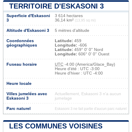
TERRITOIRE D'ESKASONI 3
Superficie d'Eskasoni
3 614 hectares
3
36,14 km²
(13,95 sq mi)
Altitude d'Eskasoni 3
5 mètres d'altitude
Coordonnées
Latitude:
459
géographiques
Longitude:
-606
Latitude:
459° 0' 0'' Nord
Longitude:
606° 0' 0'' Ouest
Fuseau horaire
UTC
-4:00 (America/Glace_Bay)
Heure d'été : UTC -3:00
Heure d'hiver : UTC -4:00
Heure locale
Villes jumelées avec
Actuellement, Eskasoni 3 n'a aucun
Eskasoni 3
jumelage
Parc naturel
Eskasoni 3 ne fait partie d'aucun parc naturel
LES COMMUNES VOISINES