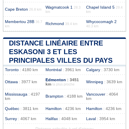
Wagmatcook 1
Chapel Island 5
28.3
29.4
Cape Breton
26.8 km
km
km
Membertou 28B
Whycocomagh 2
36.7
Richmond
39.4 km
km
40.3 km
DISTANCE LINÉAIRE ENTRE
ESKASONI 3 ET LES
PRINCIPALES VILLES DU PAYS
Toronto
: 4180 km
Montréal
: 3961 km
Calgary
: 3730 km
Edmonton
: 3451
Ottawa
: 3977 km
Winnipeg
: 3639 km
km
la plus proche
Mississauga
: 4197
Vancouver
: 4064
Brampton
: 4188 km
km
km
Québec
: 3811 km
Hamilton
: 4236 km
Hamilton
: 4236 km
Surrey
: 4067 km
Halifax
: 4048 km
Laval
: 3954 km
Distance calculée à vol d'oiseau