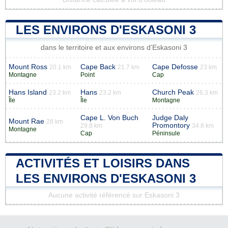
LES ENVIRONS D'ESKASONI 3
dans le territoire et aux environs d'Eskasoni 3
Mount Ross
Cape Back
Cape Defosse
20.1 km
21.7 km
23 km
Montagne
Point
Cap
Hans Island
Hans
Church Peak
23.2 km
23.2 km
26.3 km
Île
Île
Montagne
Cape L. Von Buch
Judge Daly
Mount Rae
28 km
Promontory
29.8 km
34.8 km
Montagne
Cap
Péninsule
ACTIVITÉS ET LOISIRS DANS
LES ENVIRONS D'ESKASONI 3
Aucune activité référencé sur Eskasoni 3