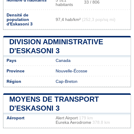
Nombre d'habitants
3 521
33 / 806
habitants
Densité de
population
97,4 hab/km²
(252,3 pop/sq mi)
d'Eskasoni 3
DIVISION ADMINISTRATIVE
D'ESKASONI 3
Pays
Canada
Province
Nouvelle-Écosse
Région
Cap-Breton
MOYENS DE TRANSPORT
D'ESKASONI 3
Aéroport
Alert Airport
179 km
Eureka Aerodrome
378.8 km