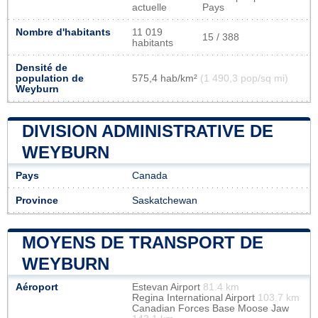
actuelle
Pays
Nombre d'habitants
11 019
15 / 388
habitants
Densité de
population de
575,4 hab/km²
(1 490,3 pop/sq mi)
Weyburn
DIVISION ADMINISTRATIVE DE
WEYBURN
Pays
Canada
Province
Saskatchewan
MOYENS DE TRANSPORT DE
WEYBURN
Aéroport
Estevan Airport
81.4 km
Regina International Airport
103.7 km
Canadian Forces Base Moose Jaw