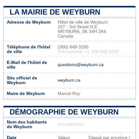
LA MAIRIE DE WEYBURN
Adresse de Weyburn
Hôtel de ville de Weyburn
157 - 3rd Street N.E.
WEYBURN, SK S4H 2K6
Canada
Téléphone de l'hôtel
(306) 848-3200
de ville
International: +1 306-848-3200
E-Mail de l'hôtel de
questions@weyburn.ca
ville
Site officiel de
weyburn.ca
Weyburn
Maire de Weyburn
Marcel Roy
DÉMOGRAPHIE DE WEYBURN
Nom des habitants
Non disponible
de Weyburn
Date
Valeur
Classé par province /