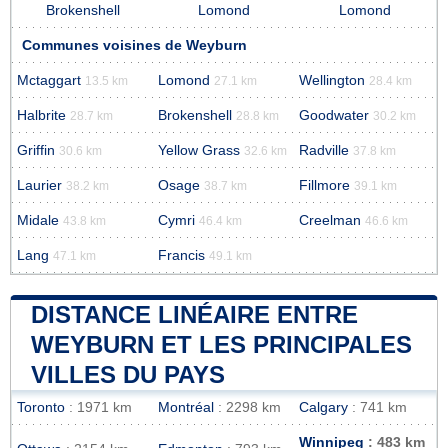
Brokenshell
Lomond
Lomond
Communes voisines de Weyburn
Mctaggart
Lomond
Wellington
13.5 km
27.1 km
28.4 km
Halbrite
Brokenshell
Goodwater
28.7 km
28.8 km
30.2 km
Griffin
Yellow Grass
Radville
30.6 km
32.6 km
37.8 km
Laurier
Osage
Fillmore
38.2 km
38.7 km
39.1 km
Midale
Cymri
Creelman
43.8 km
46.4 km
46.6 km
Lang
Francis
47.1 km
49.1 km
DISTANCE LINÉAIRE ENTRE
WEYBURN ET LES PRINCIPALES
VILLES DU PAYS
Toronto
: 1971 km
Montréal
: 2298 km
Calgary
: 741 km
Winnipeg
: 483 km