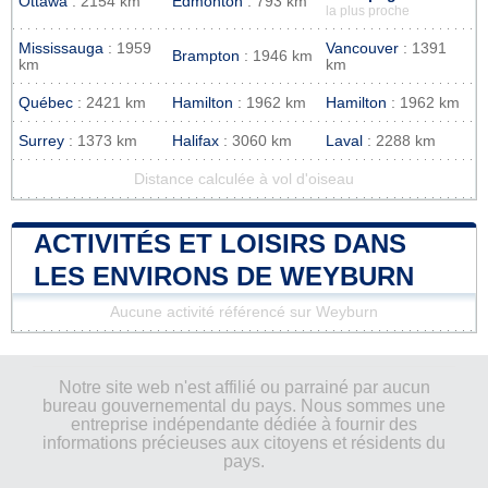
Ottawa
: 2154 km
Edmonton
: 793 km
la plus proche
Mississauga
: 1959
Vancouver
: 1391
Brampton
: 1946 km
km
km
Québec
: 2421 km
Hamilton
: 1962 km
Hamilton
: 1962 km
Surrey
: 1373 km
Halifax
: 3060 km
Laval
: 2288 km
Distance calculée à vol d'oiseau
ACTIVITÉS ET LOISIRS DANS
LES ENVIRONS DE WEYBURN
Aucune activité référencé sur Weyburn
Notre site web n'est affilié ou parrainé par aucun
bureau gouvernemental du pays. Nous sommes une
entreprise indépendante dédiée à fournir des
informations précieuses aux citoyens et résidents du
pays.