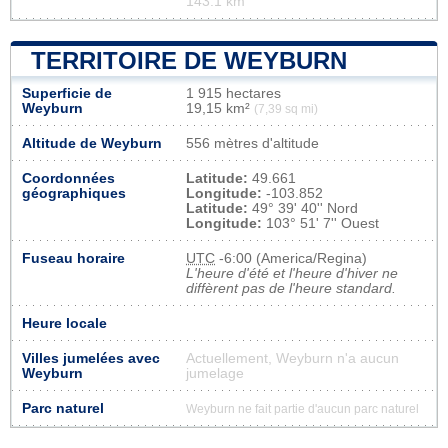
143.1 km
TERRITOIRE DE WEYBURN
Superficie de
1 915 hectares
Weyburn
19,15 km²
(7,39 sq mi)
Altitude de Weyburn
556 mètres d'altitude
Coordonnées
Latitude:
49.661
géographiques
Longitude:
-103.852
Latitude:
49° 39' 40'' Nord
Longitude:
103° 51' 7'' Ouest
Fuseau horaire
UTC
-6:00 (America/Regina)
L'heure d'été et l'heure d'hiver ne
diffèrent pas de l'heure standard.
Heure locale
Villes jumelées avec
Actuellement, Weyburn n'a aucun
Weyburn
jumelage
Parc naturel
Weyburn ne fait partie d'aucun parc naturel