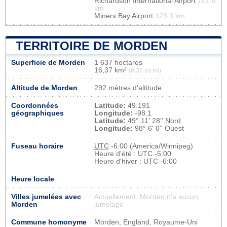
Richardson International Airport
101.6
km
Miners Bay Airport
123.3 km
TERRITOIRE DE MORDEN
Superficie de Morden
1 637 hectares
16,37 km²
(6,32 sq mi)
Altitude de Morden
292 mètres d'altitude
Coordonnées
Latitude:
49.191
géographiques
Longitude:
-98.1
Latitude:
49° 11' 28'' Nord
Longitude:
98° 6' 0'' Ouest
Fuseau horaire
UTC
-6:00 (America/Winnipeg)
Heure d'été : UTC -5:00
Heure d'hiver : UTC -6:00
Heure locale
Villes jumelées avec
Actuellement, Morden n'a aucun
Morden
jumelage
Commune homonyme
Morden, England, Royaume-Uni