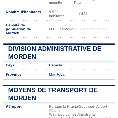
actuelle
Pays
Nombre d'habitants
9 929
11 / 424
habitants
Densité de
population de
606,5 hab/km²
(1 570,9 pop/sq mi)
Morden
DIVISION ADMINISTRATIVE DE
MORDEN
Pays
Canada
Province
Manitoba
MOYENS DE TRANSPORT DE
MORDEN
Aéroport
Portage la Prairie/Southport Airport
80.2 km
Winnipeg James Armstrong