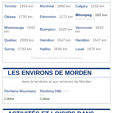
Toronto
: 1554 km
Montréal
: 1880 km
Calgary
: 1156 km
Winnipeg
: 103 km
Ottawa
: 1735 km
Edmonton
: 1171 km
la plus proche
Mississauga
: 1542
Vancouver
: 1810
Brampton
: 1529 km
km
km
Québec
: 2009 km
Hamilton
: 1547 km
Hamilton
: 1547 km
Surrey
: 1792 km
Halifax
: 2648 km
Laval
: 1870 km
Distance calculée à vol d'oiseau
LES ENVIRONS DE MORDEN
dans le territoire et aux environs de Morden
Pembina Mountains
Pembina Hills
23.9
23.9 km
km
Colline
Colline