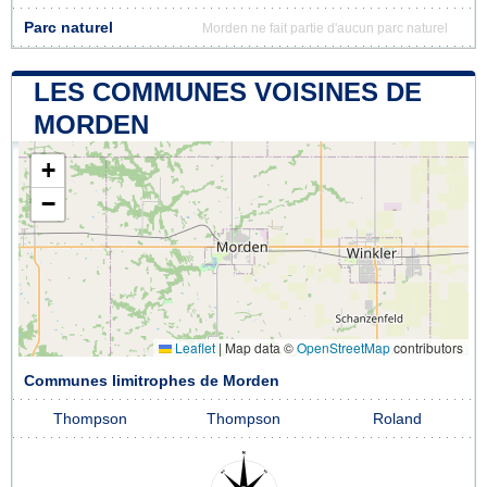
Parc naturel
Morden ne fait partie d'aucun parc naturel
LES COMMUNES VOISINES DE
MORDEN
+
−
Leaflet
|
Map data ©
OpenStreetMap
contributors
Communes limitrophes de Morden
Thompson
Thompson
Roland