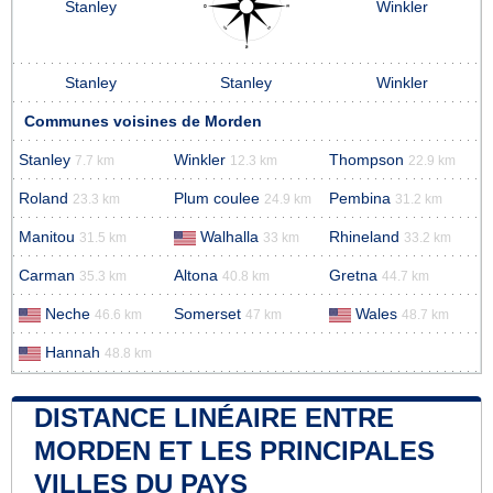
Stanley
Winkler
Stanley
Stanley
Winkler
Communes voisines de Morden
Stanley
Winkler
Thompson
7.7 km
12.3 km
22.9 km
Roland
Plum coulee
Pembina
23.3 km
24.9 km
31.2 km
Manitou
Walhalla
Rhineland
31.5 km
33 km
33.2 km
Carman
Altona
Gretna
35.3 km
40.8 km
44.7 km
Neche
Somerset
Wales
46.6 km
47 km
48.7 km
Hannah
48.8 km
DISTANCE LINÉAIRE ENTRE
MORDEN ET LES PRINCIPALES
VILLES DU PAYS