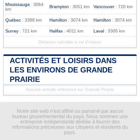
Mississauga
: 3064
Brampton
: 3051 km
Vancouver
: 720 km
km
Québec
: 3388 km
Hamilton
: 3074 km
Hamilton
: 3074 km
Surrey
: 721 km
Halifax
: 4011 km
Laval
: 3305 km
Distance calculée à vol d'oiseau
ACTIVITÉS ET LOISIRS DANS
LES ENVIRONS DE GRANDE
PRAIRIE
Aucune activité référencé sur Grande Prairie
Notre site web n'est affilié ou parrainé par aucun
bureau gouvernemental du pays. Nous sommes une
entreprise indépendante dédiée à fournir des
informations précieuses aux citoyens et résidents du
pays.