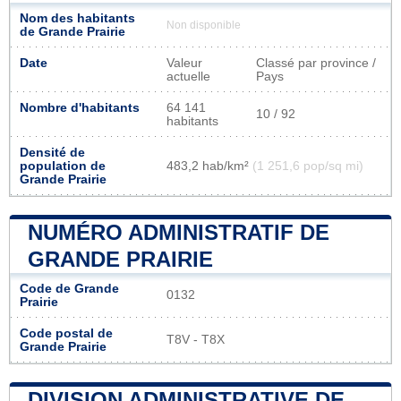
Nom des habitants
Non disponible
de Grande Prairie
Date
Valeur
Classé par province /
actuelle
Pays
Nombre d'habitants
64 141
10 / 92
habitants
Densité de
population de
483,2 hab/km²
(1 251,6 pop/sq mi)
Grande Prairie
NUMÉRO ADMINISTRATIF DE
GRANDE PRAIRIE
Code de Grande
0132
Prairie
Code postal de
T8V - T8X
Grande Prairie
DIVISION ADMINISTRATIVE DE