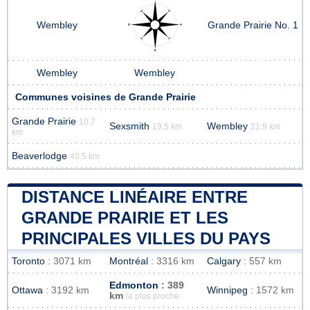
Wembley
Grande Prairie No. 1
Wembley
Wembley
Communes voisines de Grande Prairie
Grande Prairie
10.7
Sexsmith
Wembley
19.5 km
21.9 km
km
Beaverlodge
40.5 km
DISTANCE LINÉAIRE ENTRE
GRANDE PRAIRIE ET LES
PRINCIPALES VILLES DU PAYS
Toronto
: 3071 km
Montréal
: 3316 km
Calgary
: 557 km
Edmonton
: 389
Ottawa
: 3192 km
Winnipeg
: 1572 km
km
la plus proche