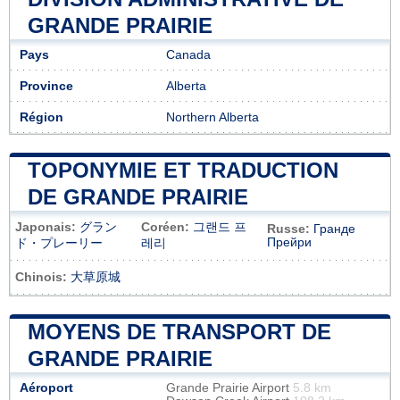
GRANDE PRAIRIE
Pays
Canada
Province
Alberta
Région
Northern Alberta
TOPONYMIE ET TRADUCTION
DE GRANDE PRAIRIE
Japonais:
グラン
Coréen:
그랜드 프
Russe:
Гранде
Прейри
ド・プレーリー
레리
Chinois:
大草原城
MOYENS DE TRANSPORT DE
GRANDE PRAIRIE
Aéroport
Grande Prairie Airport
5.8 km