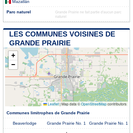
Mazatlán
Parc naturel
Grande Prairie ne fait partie d'aucun parc
naturel
LES COMMUNES VOISINES DE
GRANDE PRAIRIE
+
−
Leaflet
|
Map data ©
OpenStreetMap
contributors
Communes limitrophes de Grande Prairie
Beaverlodge
Grande Prairie No. 1
Grande Prairie No. 1