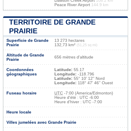
Dawson Creek Airport
108.2 km
Peace River Airport
144.9 km
TERRITOIRE DE GRANDE
PRAIRIE
Superficie de Grande
13 273 hectares
Prairie
132,73 km²
(51,25 sq mi)
Altitude de Grande
656 mètres d'altitude
Prairie
Coordonnées
Latitude:
55.17
géographiques
Longitude:
-118.796
Latitude:
55° 10' 12'' Nord
Longitude:
118° 47' 46'' Ouest
Fuseau horaire
UTC
-7:00 (America/Edmonton)
Heure d'été : UTC -6:00
Heure d'hiver : UTC -7:00
Heure locale
Villes jumelées avec Grande Prairie