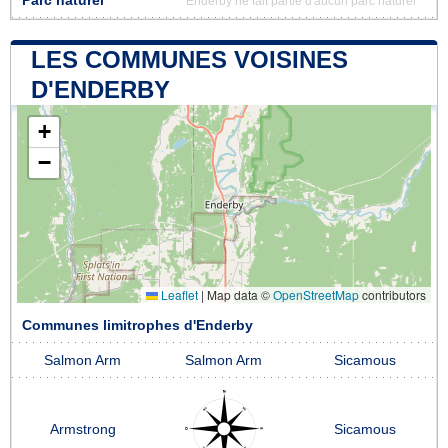
Parc naturel
Enderby ne fait partie d'aucun parc naturel
LES COMMUNES VOISINES
D'ENDERBY
+
−
Leaflet
|
Map data ©
OpenStreetMap
contributors
Communes limitrophes d'Enderby
Salmon Arm
Salmon Arm
Sicamous
Armstrong
Sicamous