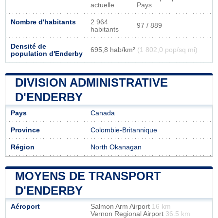
actuelle
Pays
Nombre d'habitants
2 964
97 / 889
habitants
Densité de
695,8 hab/km²
(1 802,0 pop/sq mi)
population d'Enderby
DIVISION ADMINISTRATIVE
D'ENDERBY
Pays
Canada
Province
Colombie-Britannique
Région
North Okanagan
MOYENS DE TRANSPORT
D'ENDERBY
Aéroport
Salmon Arm Airport
16 km
Vernon Regional Airport
36.5 km