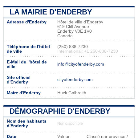
LA MAIRIE D'ENDERBY
Adresse d'Enderby
Hôtel de ville d'Enderby
619 Cliff Avenue
Enderby V0E 1V0
Canada
Téléphone de l'hôtel
(250) 838-7230
de ville
International: +1 250-838-7230
E-Mail de l'hôtel de
info@cityofenderby.com
ville
Site officiel
cityofenderby.com
d'Enderby
Maire d'Enderby
Huck Galbraith
DÉMOGRAPHIE D'ENDERBY
Nom des habitants
Non disponible
d'Enderby
Date
Valeur
Classé par province /