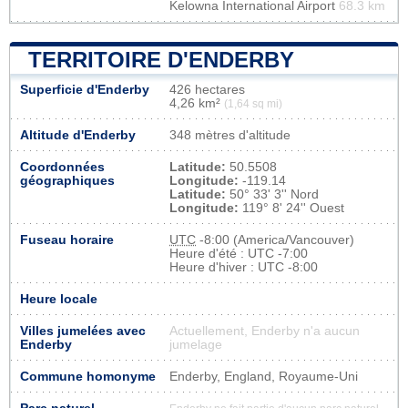
Kelowna International Airport
68.3 km
TERRITOIRE D'ENDERBY
Superficie d'Enderby
426 hectares
4,26 km²
(1,64 sq mi)
Altitude d'Enderby
348 mètres d'altitude
Coordonnées
Latitude:
50.5508
géographiques
Longitude:
-119.14
Latitude:
50° 33' 3'' Nord
Longitude:
119° 8' 24'' Ouest
Fuseau horaire
UTC
-8:00 (America/Vancouver)
Heure d'été : UTC -7:00
Heure d'hiver : UTC -8:00
Heure locale
Villes jumelées avec
Actuellement, Enderby n'a aucun
Enderby
jumelage
Commune homonyme
Enderby, England, Royaume-Uni