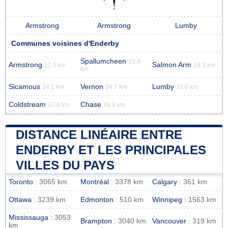
Armstrong
Armstrong
Lumby
Communes voisines d'Enderby
Spallumcheen
13.4
Armstrong
Salmon Arm
12.5 km
19.3 km
km
Sicamous
Vernon
Lumby
34.1 km
34.7 km
35.6 km
Coldstream
Chase
37.6 km
48.9 km
DISTANCE LINÉAIRE ENTRE
ENDERBY ET LES PRINCIPALES
VILLES DU PAYS
Toronto
: 3065 km
Montréal
: 3378 km
Calgary
: 361 km
Ottawa
: 3239 km
Edmonton
: 510 km
Winnipeg
: 1563 km
Mississauga
: 3053
Brampton
: 3040 km
Vancouver
: 319 km
km