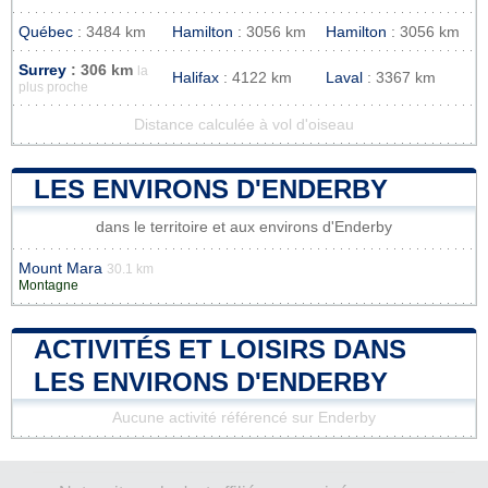
Québec
: 3484 km
Hamilton
: 3056 km
Hamilton
: 3056 km
Surrey
: 306 km
la
Halifax
: 4122 km
Laval
: 3367 km
plus proche
Distance calculée à vol d'oiseau
LES ENVIRONS D'ENDERBY
dans le territoire et aux environs d'Enderby
Mount Mara
30.1 km
Montagne
ACTIVITÉS ET LOISIRS DANS
LES ENVIRONS D'ENDERBY
Aucune activité référencé sur Enderby