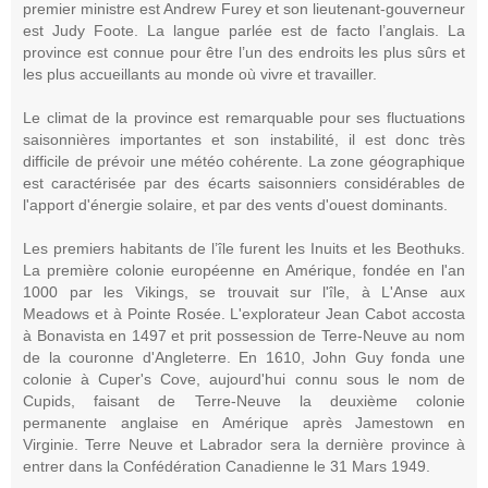
premier ministre est Andrew Furey et son lieutenant-gouverneur
est Judy Foote. La langue parlée est de facto l’anglais. La
province est connue pour être l’un des endroits les plus sûrs et
les plus accueillants au monde où vivre et travailler.
Le climat de la province est remarquable pour ses fluctuations
saisonnières importantes et son instabilité, il est donc très
difficile de prévoir une météo cohérente. La zone géographique
est caractérisée par des écarts saisonniers considérables de
l'apport d'énergie solaire, et par des vents d'ouest dominants.
Les premiers habitants de l’île furent les Inuits et les Beothuks.
La première colonie européenne en Amérique, fondée en l'an
1000 par les Vikings, se trouvait sur l'île, à L'Anse aux
Meadows et à Pointe Rosée. L'explorateur Jean Cabot accosta
à Bonavista en 1497 et prit possession de Terre-Neuve au nom
de la couronne d'Angleterre. En 1610, John Guy fonda une
colonie à Cuper's Cove, aujourd'hui connu sous le nom de
Cupids, faisant de Terre-Neuve la deuxième colonie
permanente anglaise en Amérique après Jamestown en
Virginie. Terre Neuve et Labrador sera la dernière province à
entrer dans la Confédération Canadienne le 31 Mars 1949.