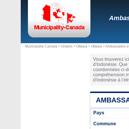
Ambass
Municipality Canada >
Ontario
>
Ottawa
>
Ottawa
>
Ambassades et
Vous trouverez ic
d'Indonésie. Que 
coordonnées ci-de
compréhension mut
d'Indonésie à l'ét
AMBASSA
Pays
Commune