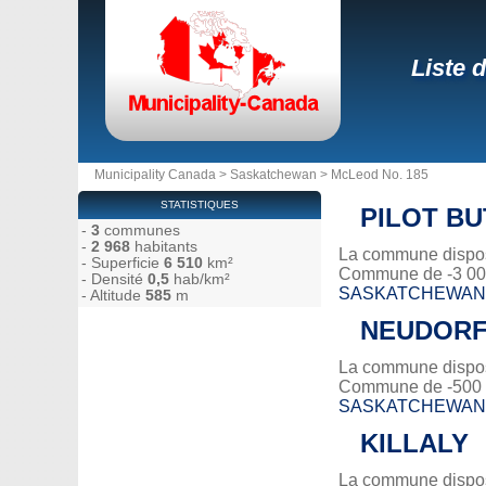
Liste 
Municipality Canada
>
Saskatchewan
>
McLeod No. 185
STATISTIQUES
PILOT BU
-
3
communes
-
2 968
habitants
La commune dispose
- Superficie
6 510
km²
Commune de -3 000
- Densité
0,5
hab/km²
SASKATCHEWAN
- Altitude
585
m
NEUDOR
La commune dispose
Commune de -500 
SASKATCHEWAN
KILLALY
La commune dispos