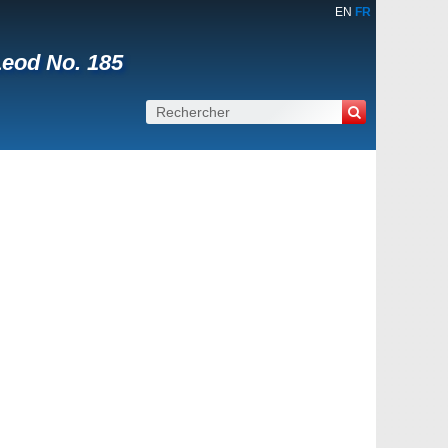
EN
FR
Leod No. 185