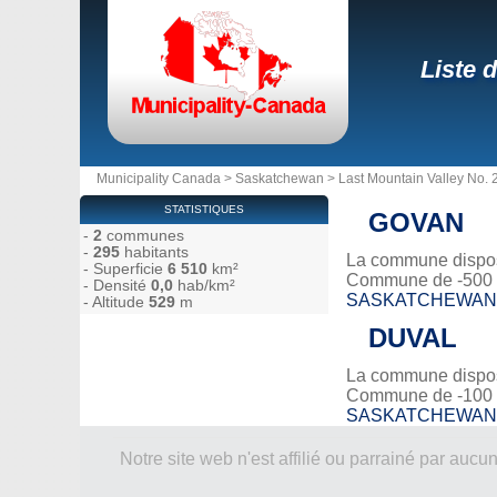
Liste 
Municipality Canada
>
Saskatchewan
>
Last Mountain Valley No. 
STATISTIQUES
GOVAN
-
2
communes
-
295
habitants
La commune dispose
- Superficie
6 510
km²
Commune de -500 
- Densité
0,0
hab/km²
SASKATCHEWAN
- Altitude
529
m
DUVAL
La commune dispos
Commune de -100 
SASKATCHEWAN
Notre site web n'est affilié ou parrainé par a